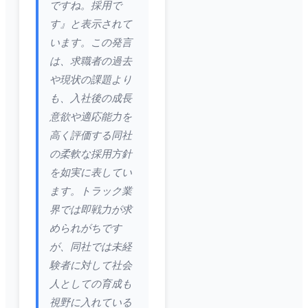
ですね。採用で
す』と表示されて
います。この発言
は、求職者の過去
や現状の課題より
も、入社後の成長
意欲や適応能力を
高く評価する同社
の柔軟な採用方針
を如実に表してい
ます。トラック業
界では即戦力が求
められがちです
が、同社では未経
験者に対して社会
人としての育成も
視野に入れている