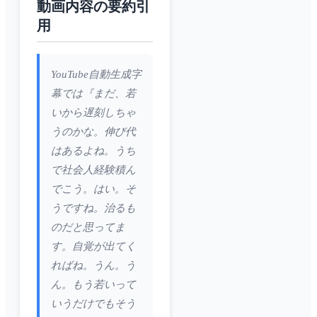
動画内容の要約引
用
YouTube自動生成字
幕では『まだ、若
いから遅刻しちゃ
うのかな。伸び代
はあるよね。うち
で社会人経験積ん
でこう。はい。そ
うですね。治るも
のだと思ってま
す。自覚が出てく
ればね。うん。う
ん。もう若いって
いうだけでもそう