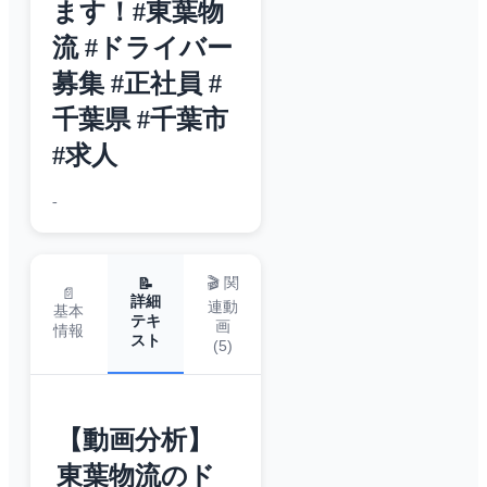
ます！#東葉物
流 #ドライバー
募集 #正社員 #
千葉県 #千葉市
#求人
-
🎬 関
📝
📄
詳細
連動
基本
テキ
画
情報
スト
(
5
)
【動画分析】
東葉物流のド