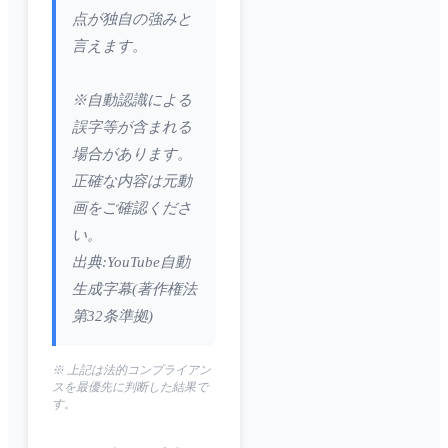
点が独自の強みと
言えます。
※自動認識による
誤字等が含まれる
場合があります。
正確な内容は元動
画をご確認くださ
い。
出典:YouTube自動
生成字幕(著作権法
第32条準拠)
※ 上記は法的コンプライアン
スを最優先に判断した結果で
す。