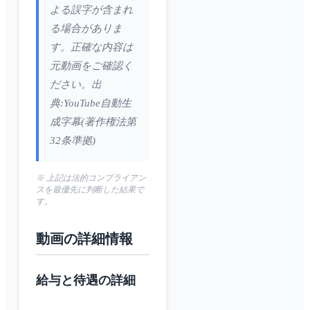
よる誤字が含まれ
る場合がありま
す。正確な内容は
元動画をご確認く
ださい。出
典:YouTube自動生
成字幕(著作権法第
32条準拠)
※ 上記は法的コンプライアン
スを最優先に判断した結果で
す。
動画の詳細情報
給与と待遇の詳細