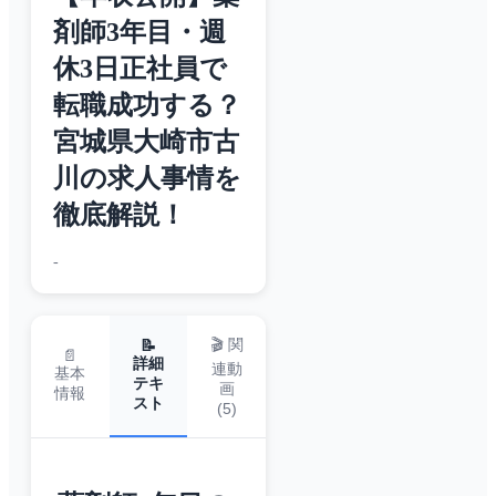
剤師3年目・週
休3日正社員で
転職成功する？
宮城県大崎市古
川の求人事情を
徹底解説！
-
🎬 関
📝
📄
詳細
連動
基本
テキ
画
情報
スト
(
5
)