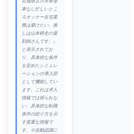
宮城県古川市希望
車なし忙しいとこ
ろオッケー在宅業
務は避けたい。推
しは山本耕史の薬
剤師さんです。』
と表示されてお
り、具体的な条件
を定めたシミュレ
ーションの導入部
として機能してい
ます。これは求人
情報では得られな
い、具体的な転職
条件の絞り方を示
す貴重な情報で
す。※自動認識に