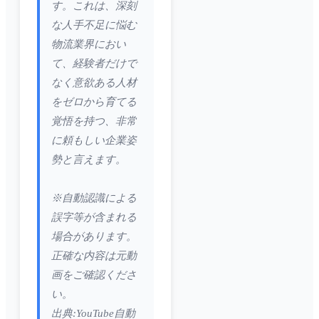
す。これは、深刻
な人手不足に悩む
物流業界におい
て、経験者だけで
なく意欲ある人材
をゼロから育てる
覚悟を持つ、非常
に頼もしい企業姿
勢と言えます。
※自動認識による
誤字等が含まれる
場合があります。
正確な内容は元動
画をご確認くださ
い。
出典:YouTube自動