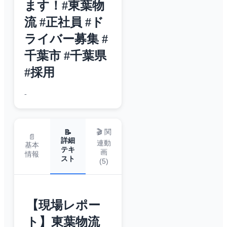
ます！#東葉物
流 #正社員 #ド
ライバー募集 #
千葉市 #千葉県
#採用
-
🎬 関
📝
📄
詳細
連動
基本
テキ
画
情報
スト
(
5
)
【現場レポー
ト】東葉物流