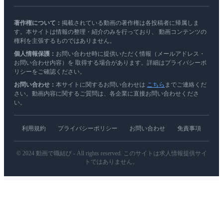
著作権について：
掲載されている動画の著作権は各投稿者に帰属しま
す。本サイトは情報の整理・紹介のみを行っており、 動画コンテンツの
権利を主張するものではありません。
個人情報保護：
お問い合わせ時に提供いただく情報（メールアドレス・
お問い合わせ内容）を 取得する場合があります。詳細はプライバシーポ
リシーをご確認ください。
お問い合わせ：
本サイトに関するお問い合わせは
こちら
までご連絡くだ
さい。動画内容に関するご質問は、各企業に直接お問い合わせくださ
い。
利用規約
プライバシーポリシー
お問い合わせ
免責事項
© 2024 動画で職結び - All rights reserved. このサイトは求人情報提供サイ
トではありません。