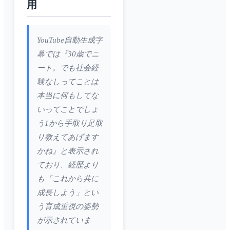
用
YouTube自動生成字
幕では『30歳でニ
ート。でも社会経
験なしってことは
本当に何もしてな
いってことでしょ
う1から手取り足取
り教えてあげます
かね』と表示され
ており、経歴より
も「これから共に
成長しよう」とい
う育成重視の姿勢
が示されていま