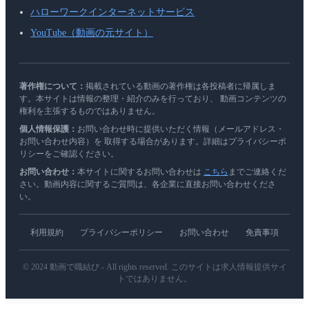
ハローワークインターネットサービス
YouTube（動画の元サイト）
著作権について：
掲載されている動画の著作権は各投稿者に帰属しま
す。本サイトは情報の整理・紹介のみを行っており、 動画コンテンツの
権利を主張するものではありません。
個人情報保護：
お問い合わせ時に提供いただく情報（メールアドレス・
お問い合わせ内容）を 取得する場合があります。詳細はプライバシーポ
リシーをご確認ください。
お問い合わせ：
本サイトに関するお問い合わせは
こちら
までご連絡くだ
さい。動画内容に関するご質問は、各企業に直接お問い合わせくださ
い。
利用規約
プライバシーポリシー
お問い合わせ
免責事項
© 2024 動画で職結び - All rights reserved. このサイトは求人情報提供サイ
トではありません。