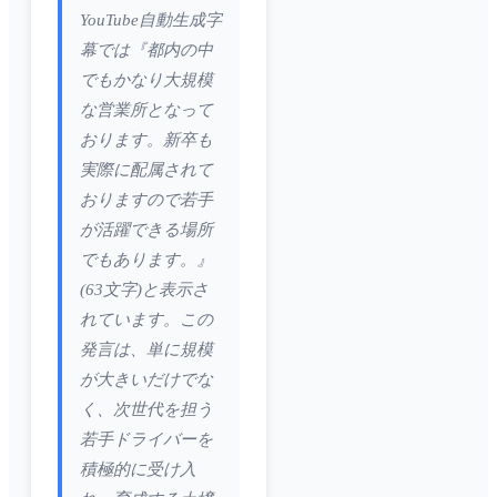
YouTube自動生成字
幕では『都内の中
でもかなり大規模
な営業所となって
おります。新卒も
実際に配属されて
おりますので若手
が活躍できる場所
でもあります。』
(63文字)と表示さ
れています。この
発言は、単に規模
が大きいだけでな
く、次世代を担う
若手ドライバーを
積極的に受け入