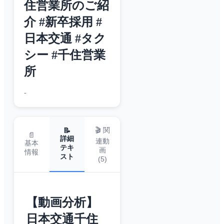
住営業所のご紹
介 #新卒採用 #
日本交通 #タク
シー #千住営業
所
-
🎬 関
📝
📄
詳細
連動
基本
テキ
画
情報
スト
(
5
)
【動画分析】
日本交通千住