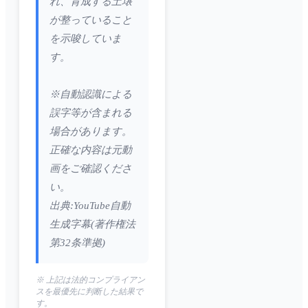
れ、育成する土壌
が整っていること
を示唆していま
す。
※自動認識による
誤字等が含まれる
場合があります。
正確な内容は元動
画をご確認くださ
い。
出典:YouTube自動
生成字幕(著作権法
第32条準拠)
※ 上記は法的コンプライアン
スを最優先に判断した結果で
す。