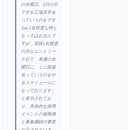
の水曜日、4日の日
ですか工場見学会
っていうのをです
ね4,5名程度な枠と
なってはおるんで
すが、現状3名程度
の方がエントリー
されて、来週の水
曜日に、ミニ面接
会っていうのをや
るスケジュールに
なっております』
と表示されてお
り、具体的な採用
イベントの規模感
と募集継続の事実
が示されていま