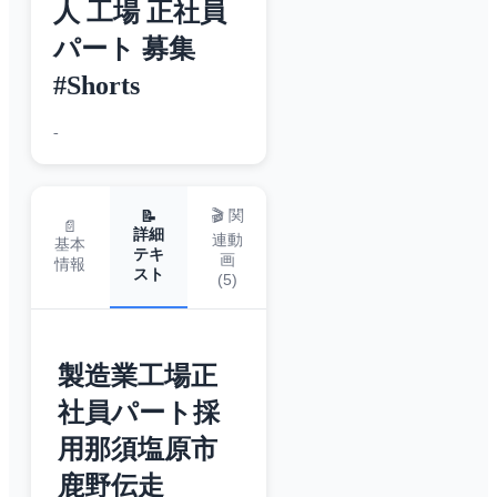
人 工場 正社員
パート 募集
#Shorts
-
🎬 関
📝
📄
詳細
連動
基本
テキ
画
情報
スト
(
5
)
製造業工場正
社員パート採
用那須塩原市
鹿野伝走