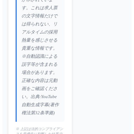
す。これは求人票
の文字情報だけで
は得られない、リ
アルタイムの採用
熱量を感じさせる
貴重な情報です。
※自動認識による
誤字等が含まれる
場合があります。
正確な内容は元動
画をご確認くださ
い。出典:YouTube
自動生成字幕(著作
権法第32条準拠)
※ 上記は法的コンプライアン