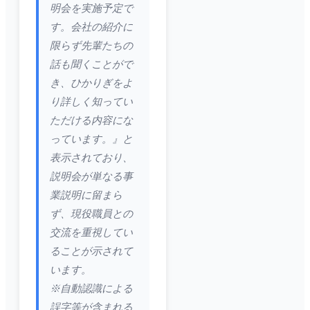
明会を実施予定で
す。会社の紹介に
限らず先輩たちの
話も聞くことがで
き、ひかりぎをよ
り詳しく知ってい
ただける内容にな
っています。』と
表示されており、
説明会が単なる事
業説明に留まら
ず、現役職員との
交流を重視してい
ることが示されて
います。
※自動認識による
誤字等が含まれる