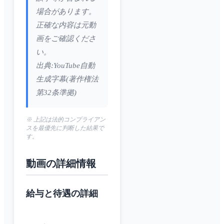
場合があります。
正確な内容は元動
画をご確認くださ
い。
出典:YouTube自動
生成字幕(著作権法
第32条準拠)
※ 上記は法的コンプライアン
スを最優先に判断した結果で
す。
動画の詳細情報
給与と待遇の詳細