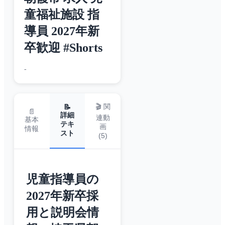
童福祉施設 指
導員 2027年新
卒歓迎 #Shorts
-
🎬 関
📝
📄
詳細
連動
基本
テキ
画
情報
スト
(
5
)
児童指導員の
2027年新卒採
用と説明会情