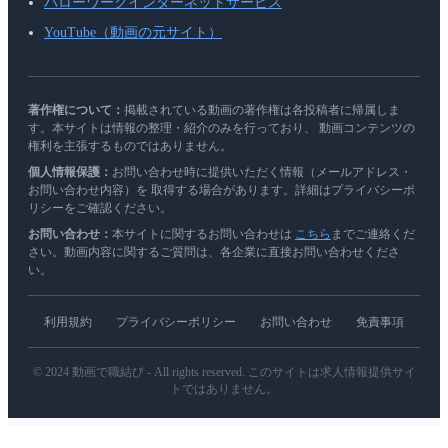
ハローワークインターネットサービス
YouTube（動画の元サイト）
著作権について：
掲載されている動画の著作権は各投稿者に帰属しま
す。本サイトは情報の整理・紹介のみを行っており、 動画コンテンツの
権利を主張するものではありません。
個人情報保護：
お問い合わせ時に提供いただく情報（メールアドレス・
お問い合わせ内容）を 取得する場合があります。詳細はプライバシーポ
リシーをご確認ください。
お問い合わせ：
本サイトに関するお問い合わせは
こちら
までご連絡くだ
さい。動画内容に関するご質問は、各企業に直接お問い合わせくださ
い。
利用規約
プライバシーポリシー
お問い合わせ
免責事項
© 2024 動画で職結び - All rights reserved. このサイトは求人情報提供サイ
トではありません。