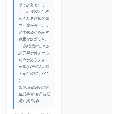
けでは見えにく
い、溶接職人に求
められる技術的感
性と責任感という
具体的価値を示す
貴重な情報です。
※自動認識による
誤字等が含まれる
場合があります。
正確な内容は元動
画をご確認くださ
い。
出典:YouTube自動
生成字幕(著作権法
第32条準拠)