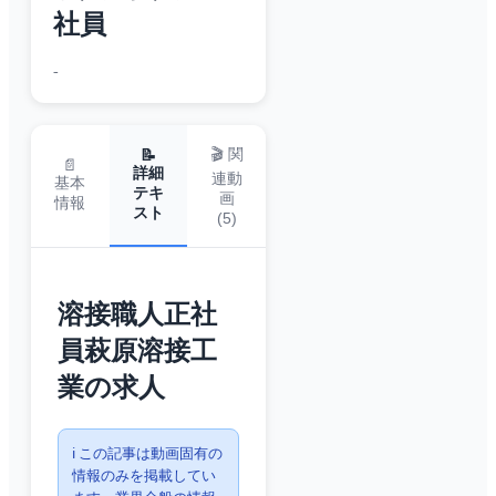
社員
-
🎬 関
📝
📄
詳細
連動
基本
テキ
画
情報
スト
(
5
)
溶接職人正社
員萩原溶接工
業の求人
ℹ️ この記事は動画固有の
情報のみを掲載してい