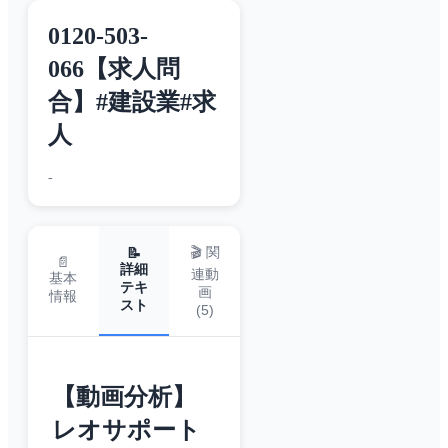
0120-503-
066【求人問
合】#建設業#求
人
-
🎬 関
📝
📄
詳細
連動
基本
テキ
画
情報
スト
(
5
)
【動画分析】
レオサポート