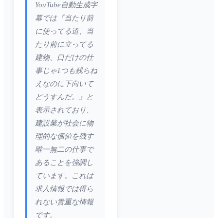
YouTube自動生成字
幕では『当たり前
に使ってる道、当
たり前に立ってる
建物、口だけの仕
事じゃ1つも残らね
えなのに下向いて
どうすんだ。』と
表示されており、
建設業が社会に物
理的な価値を残す
唯一無二の仕事で
あることを強調し
ています。これは
求人情報では得ら
れない貴重な情報
です。