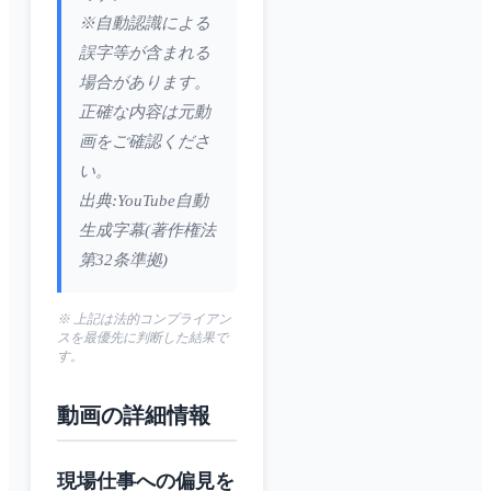
※自動認識による
誤字等が含まれる
場合があります。
正確な内容は元動
画をご確認くださ
い。
出典:YouTube自動
生成字幕(著作権法
第32条準拠)
※ 上記は法的コンプライアン
スを最優先に判断した結果で
す。
動画の詳細情報
現場仕事への偏見を