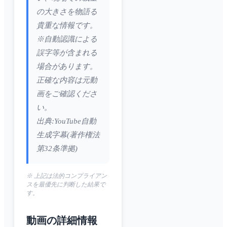
の大きさを物語る
貴重な情報です。
※自動認識による
誤字等が含まれる
場合があります。
正確な内容は元動
画をご確認くださ
い。
出典:YouTube自動
生成字幕(著作権法
第32条準拠)
※ 上記は法的コンプライアン
スを最優先に判断した結果で
す。
動画の詳細情報