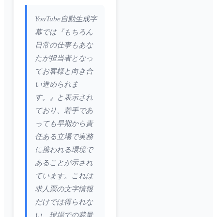
YouTube自動生成字
幕では『もちろん
日常の仕事もあな
たが担当者となっ
てお客様と向き合
い進められま
す。』と表示され
ており、若手であ
っても早期から責
任ある立場で実務
に携われる環境で
あることが示され
ています。これは
求人票の文字情報
だけでは得られな
い、現場での裁量