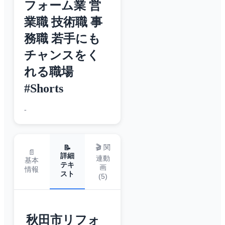
フォーム業 営
業職 技術職 事
務職 若手にも
チャンスをく
れる職場
#Shorts
-
🎬 関
📝
📄
詳細
連動
基本
テキ
画
情報
スト
(
5
)
秋田市リフォ