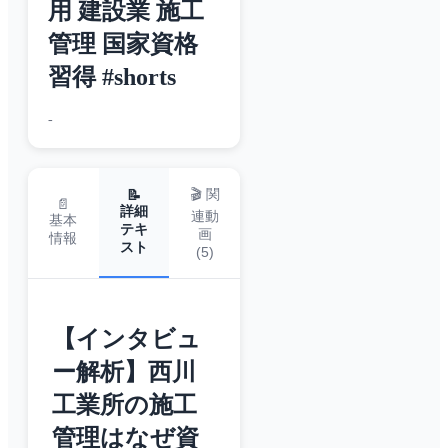
用 建設業 施工
管理 国家資格
習得 #shorts
-
🎬 関
📝
📄
詳細
連動
基本
テキ
画
情報
スト
(
5
)
【インタビュ
ー解析】西川
工業所の施工
管理はなぜ資