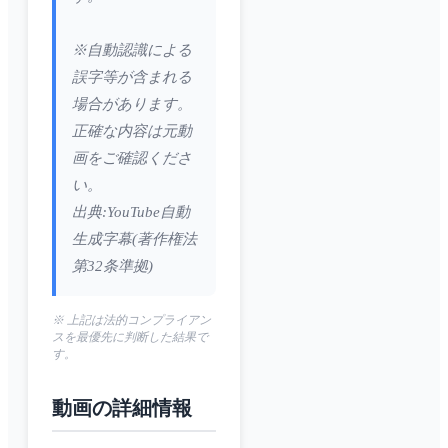
※自動認識による
誤字等が含まれる
場合があります。
正確な内容は元動
画をご確認くださ
い。
出典:YouTube自動
生成字幕(著作権法
第32条準拠)
※ 上記は法的コンプライアン
スを最優先に判断した結果で
す。
動画の詳細情報