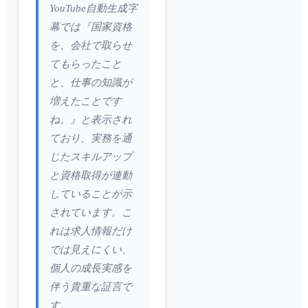
YouTube自動生成字
幕では『国家資格
を、会社で取らせ
てもらったこと
と、仕事の知識が
増えたことです
ね。』と表示され
ており、実務を通
じたスキルアップ
と資格取得が連動
していることが示
されています。こ
れは求人情報だけ
では見えにくい、
個人の成長実感を
伴う貴重な証言で
す。