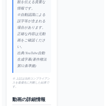
観を伝える貴重な
情報です。
※自動認識による
誤字等が含まれる
場合があります。
正確な内容は元動
画をご確認くださ
い。
出典:YouTube自動
生成字幕(著作権法
第32条準拠)
※ 上記は法的コンプライアン
スを最優先に判断した結果で
す。
動画の詳細情報