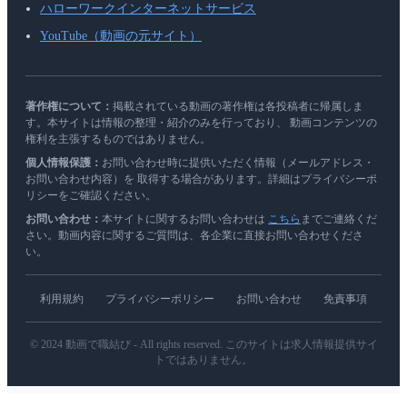
ハローワークインターネットサービス
YouTube（動画の元サイト）
著作権について：
掲載されている動画の著作権は各投稿者に帰属しま
す。本サイトは情報の整理・紹介のみを行っており、 動画コンテンツの
権利を主張するものではありません。
個人情報保護：
お問い合わせ時に提供いただく情報（メールアドレス・
お問い合わせ内容）を 取得する場合があります。詳細はプライバシーポ
リシーをご確認ください。
お問い合わせ：
本サイトに関するお問い合わせは
こちら
までご連絡くだ
さい。動画内容に関するご質問は、各企業に直接お問い合わせくださ
い。
利用規約
プライバシーポリシー
お問い合わせ
免責事項
© 2024 動画で職結び - All rights reserved. このサイトは求人情報提供サイ
トではありません。