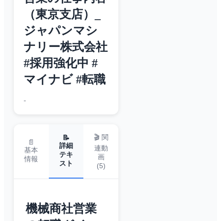
（東京支店）_
ジャパンマシ
ナリー株式会社
#採用強化中 #
マイナビ #転職
-
🎬 関
📝
📄
詳細
連動
基本
テキ
画
情報
スト
(
5
)
機械商社営業