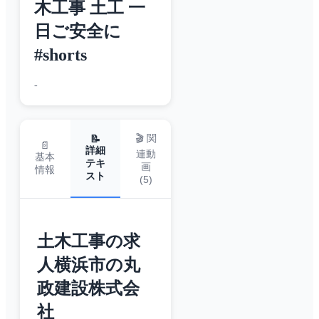
木工事 土工 一
日ご安全に
#shorts
-
🎬 関
📝
📄
詳細
連動
基本
テキ
画
情報
スト
(
5
)
土木工事の求
人横浜市の丸
政建設株式会
社