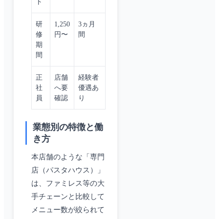
ト
研
1,250
3ヵ月
修
円〜
間
期
間
正
店舗
経験者
社
へ要
優遇あ
員
確認
り
業態別の特徴と働
き方
本店舗のような「専門
店（パスタハウス）」
は、ファミレス等の大
手チェーンと比較して
メニュー数が絞られて