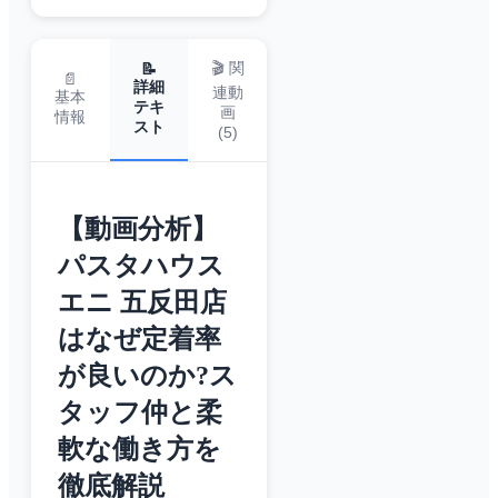
🎬 関
📝
📄
詳細
連動
基本
テキ
画
情報
スト
(
5
)
【動画分析】
パスタハウス
エニ 五反田店
はなぜ定着率
が良いのか?ス
タッフ仲と柔
軟な働き方を
徹底解説