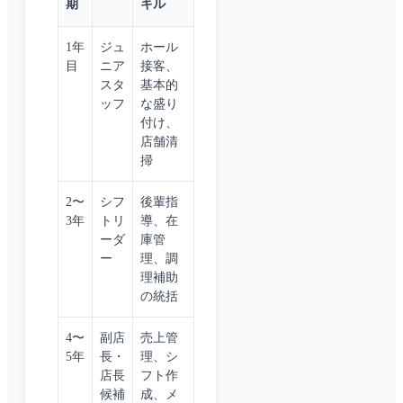
期
キル
1年
ジュ
ホール
目
ニア
接客、
スタ
基本的
ッフ
な盛り
付け、
店舗清
掃
2〜
シフ
後輩指
3年
トリ
導、在
ーダ
庫管
ー
理、調
理補助
の統括
4〜
副店
売上管
5年
長・
理、シ
店長
フト作
候補
成、メ