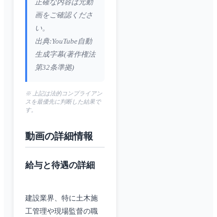
正確な内容は元動
画をご確認くださ
い。
出典:YouTube自動
生成字幕(著作権法
第32条準拠)
※ 上記は法的コンプライアン
スを最優先に判断した結果で
す。
動画の詳細情報
給与と待遇の詳細
建設業界、特に土木施
工管理や現場監督の職