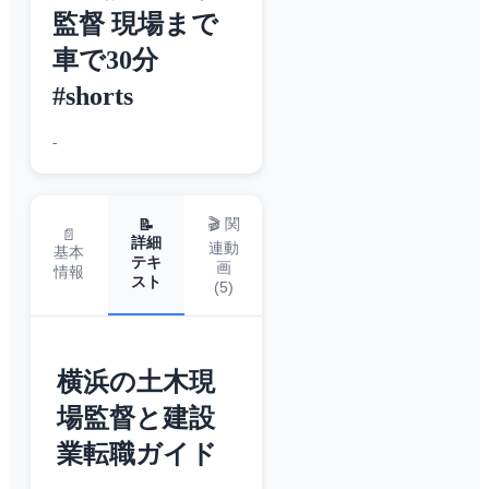
監督 現場まで
車で30分
#shorts
-
🎬 関
📝
📄
詳細
連動
基本
テキ
画
情報
スト
(
5
)
横浜の土木現
場監督と建設
業転職ガイド