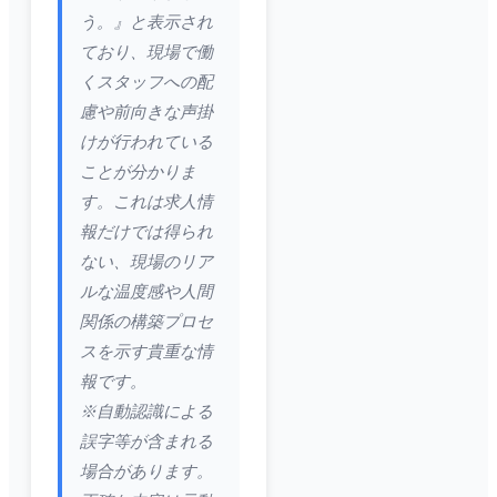
う。』と表示され
ており、現場で働
くスタッフへの配
慮や前向きな声掛
けが行われている
ことが分かりま
す。これは求人情
報だけでは得られ
ない、現場のリア
ルな温度感や人間
関係の構築プロセ
スを示す貴重な情
報です。
※自動認識による
誤字等が含まれる
場合があります。