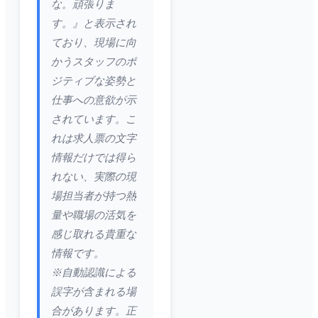
な。頑張りま
す。』と表示され
ており、現場に向
かうスタッフのポ
ジティブな姿勢と
仕事への意欲が示
されています。こ
れは求人票の文字
情報だけでは得ら
れない、実際の現
場担当者が持つ熱
量や職場の活気を
感じ取れる貴重な
情報です。
※自動認識による
誤字が含まれる場
合があります。正