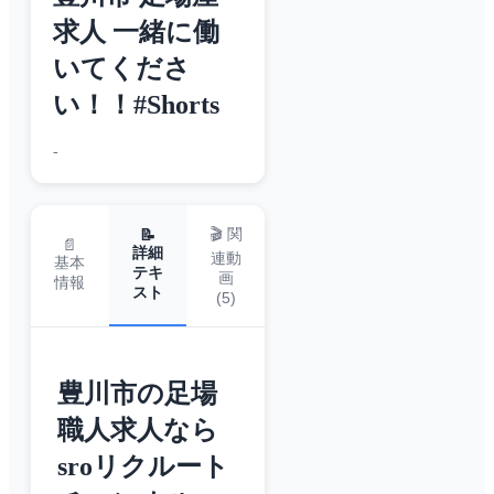
求人 一緒に働
いてくださ
い！！#Shorts
-
🎬 関
📝
📄
詳細
連動
基本
テキ
画
情報
スト
(
5
)
豊川市の足場
職人求人なら
sroリクルート