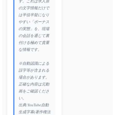
す。これは求人票
の文字情報だけで
は半信半疑になり
やすい「ボーナス
の実態」を、現場
の会話を通じて裏
付ける極めて貴重
な情報です。
※自動認識による
誤字等が含まれる
場合があります。
正確な内容は元動
画をご確認くださ
い。
出典:YouTube自動
生成字幕(著作権法