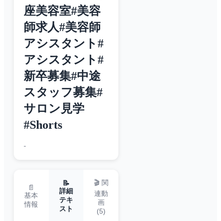
座美容室#美容
師求人#美容師
アシスタント#
アシスタント#
新卒募集#中途
スタッフ募集#
サロン見学
#Shorts
-
🎬 関
📝
📄
詳細
連動
基本
テキ
画
情報
スト
(
5
)