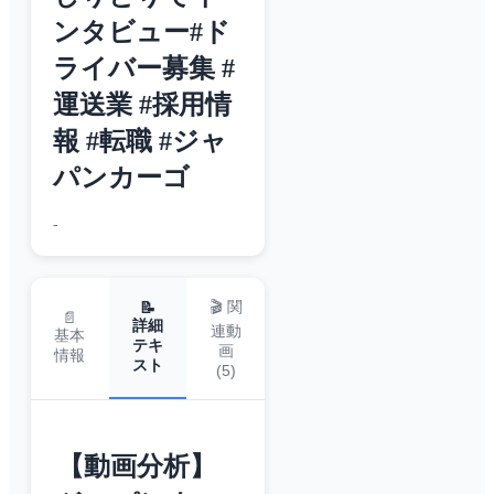
ンタビュー#ド
ライバー募集 #
運送業 #採用情
報 #転職 #ジャ
パンカーゴ
-
🎬 関
📝
📄
詳細
連動
基本
テキ
画
情報
スト
(
5
)
【動画分析】