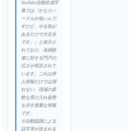
YouTube自動生成字
幕では『かなりハ
ードルが低いんで
すけど、やる気が
あるだけで大丈夫
です。』と表示さ
れており、未経験
者に対する門戸の
広さが明言されて
います。これは求
人情報だけでは測
れない、現場の柔
軟な受け入れ姿勢
を示す貴重な情報
です。
※自動認識による
誤字等が含まれる