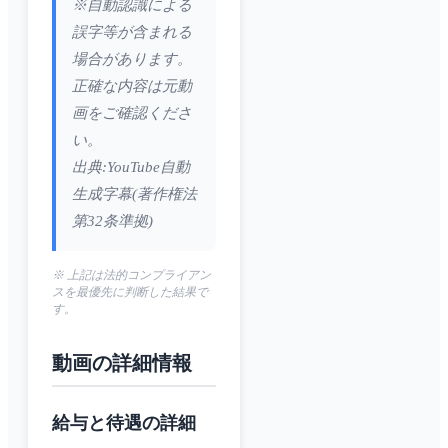
※自動認識による
誤字等が含まれる
場合があります。
正確な内容は元動
画をご確認くださ
い。
出典:YouTube自動
生成字幕(著作権法
第32条準拠)
※ 上記は法的コンプライアン
スを最優先に判断した結果で
す。
動画の詳細情報
給与と待遇の詳細