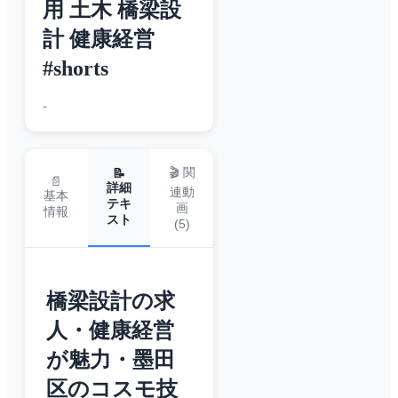
用 土木 橋梁設
計 健康経営
#shorts
-
🎬 関
📝
📄
詳細
連動
基本
テキ
画
情報
スト
(
5
)
橋梁設計の求
人・健康経営
が魅力・墨田
区のコスモ技