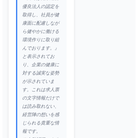
優良法人の認定を
取得し、社員が健
康面に配慮しなが
ら健やかに働ける
環境作りに取り組
んでおります。』
と表示されてお
り、企業の健康に
対する誠実な姿勢
が示されていま
す。これは求人票
の文字情報だけで
は読み取れない、
経営陣の想いを感
じられる貴重な情
報です。