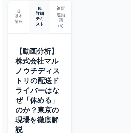
🎬 関
📝
📄
詳細
連動
基本
テキ
画
情報
スト
(
5
)
【動画分析】
株式会社マル
ノウチディス
トリの配送ド
ライバーはな
ぜ「休める」
のか？東京の
現場を徹底解
説