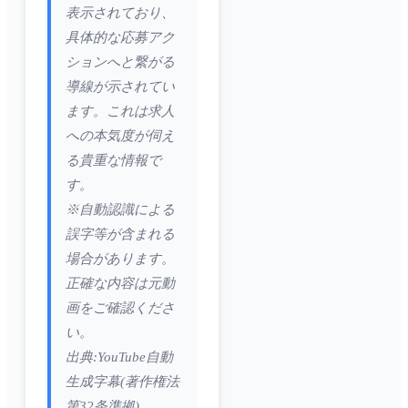
表示されており、
具体的な応募アク
ションへと繋がる
導線が示されてい
ます。これは求人
への本気度が伺え
る貴重な情報で
す。
※自動認識による
誤字等が含まれる
場合があります。
正確な内容は元動
画をご確認くださ
い。
出典:YouTube自動
生成字幕(著作権法
第32条準拠)