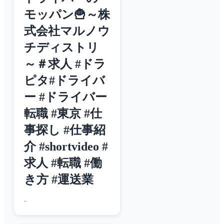
モッパン🍟～株
式会社マルノウ
チディストリ
～＃求人 #ドラ
ピタ#ドライバ
ー #ドライバー
転職 #東京 #仕
事探し #仕事紹
介 #shortvideo #
求人 #転職 #働
き方 #運送業
-