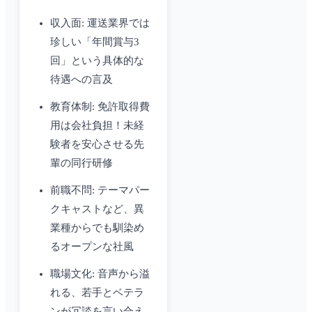
収入面: 運送業界では
珍しい「年間賞与3
回」という具体的な
待遇への言及
教育体制: 免許取得費
用は会社負担！未経
験者を安心させる先
輩の同行研修
前職不問: テーマパー
クキャストなど、異
業種からでも馴染め
るオープンな社風
職場文化: 音声から溢
れる、若手とベテラ
ンが冗談を言い合え