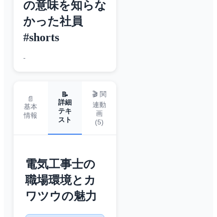
の意味を知らな
かった社員
#shorts
-
🎬 関
📝
📄
詳細
連動
基本
テキ
画
情報
スト
(
5
)
電気工事士の
職場環境とカ
ワツウの魅力