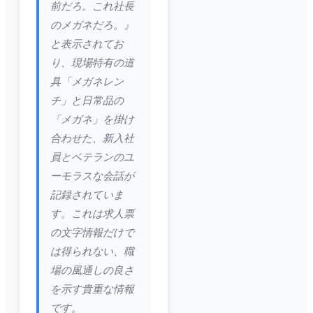
前だろ。これ社長
のメガネだろ。』
と表示されてお
り、現場特有の道
具「メガネレン
チ」と日常品の
「メガネ」を掛け
合わせた、新入社
員とベテランのユ
ーモラスな会話が
記録されていま
す。これは求人票
の文字情報だけで
は得られない、職
場の風通しの良さ
を示す貴重な情報
です。