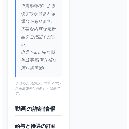
※自動認識による
誤字等が含まれる
場合があります。
正確な内容は元動
画をご確認くださ
い。
出典:YouTube自動
生成字幕(著作権法
第32条準拠)
※ 上記は法的コンプライアン
スを最優先に判断した結果で
す。
動画の詳細情報
給与と待遇の詳細