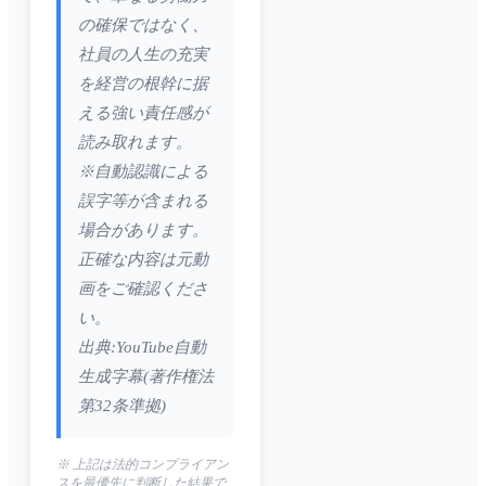
の確保ではなく、
社員の人生の充実
を経営の根幹に据
える強い責任感が
読み取れます。
※自動認識による
誤字等が含まれる
場合があります。
正確な内容は元動
画をご確認くださ
い。
出典:YouTube自動
生成字幕(著作権法
第32条準拠)
※ 上記は法的コンプライアン
スを最優先に判断した結果で