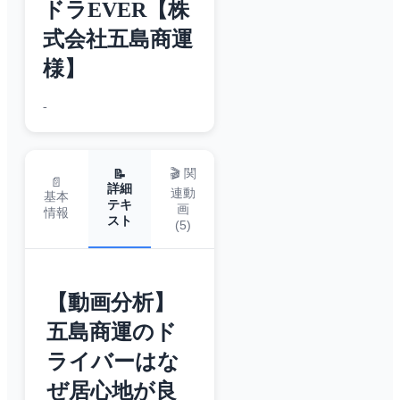
ドラEVER【株
式会社五島商運
様】
-
🎬 関
📝
📄
詳細
連動
基本
テキ
画
情報
スト
(
5
)
【動画分析】
五島商運のド
ライバーはな
ぜ居心地が良