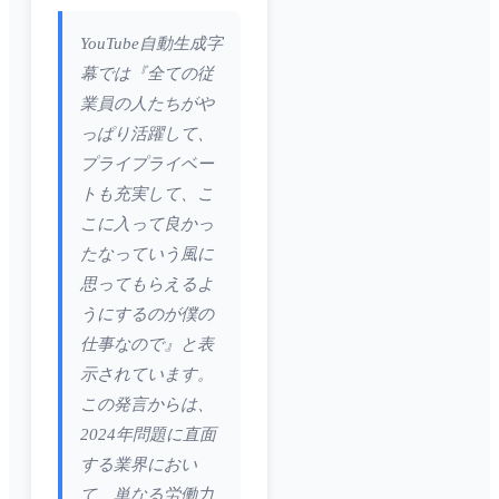
YouTube自動生成字
幕では『全ての従
業員の人たちがや
っぱり活躍して、
プライプライベー
トも充実して、こ
こに入って良かっ
たなっていう風に
思ってもらえるよ
うにするのが僕の
仕事なので』と表
示されています。
この発言からは、
2024年問題に直面
する業界におい
て、単なる労働力