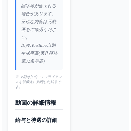
誤字等が含まれる
場合があります。
正確な内容は元動
画をご確認くださ
い。
出典:YouTube自動
生成字幕(著作権法
第32条準拠)
※ 上記は法的コンプライアン
スを最優先に判断した結果で
す。
動画の詳細情報
給与と待遇の詳細