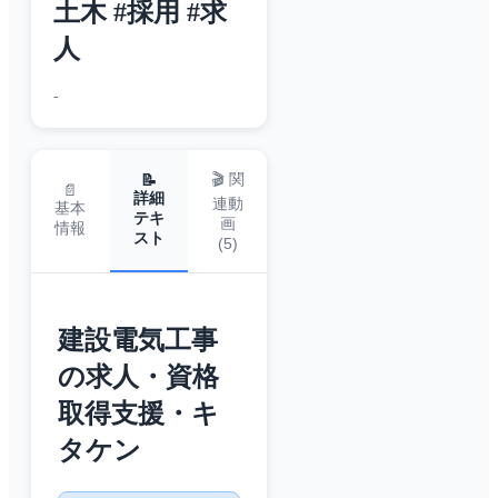
土木 #採用 #求
人
-
🎬 関
📝
📄
詳細
連動
基本
テキ
画
情報
スト
(
5
)
建設電気工事
の求人・資格
取得支援・キ
タケン