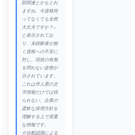
防関連とかもとれ
ますね、今資格持
ってなくても全然
大丈夫ですか？』
と表示されてお
り、未経験者が抱
く資格への不安に
対し、現状の有無
を問わない姿勢が
示されています。
これは求人票の文
字情報だけでは得
られない、企業の
柔軟な採用方針を
理解する上で貴重
な情報です。
※自動認識による