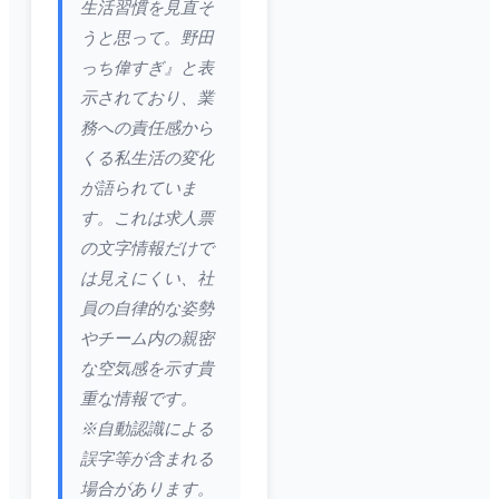
生活習慣を見直そ
うと思って。野田
っち偉すぎ』と表
示されており、業
務への責任感から
くる私生活の変化
が語られていま
す。これは求人票
の文字情報だけで
は見えにくい、社
員の自律的な姿勢
やチーム内の親密
な空気感を示す貴
重な情報です。
※自動認識による
誤字等が含まれる
場合があります。