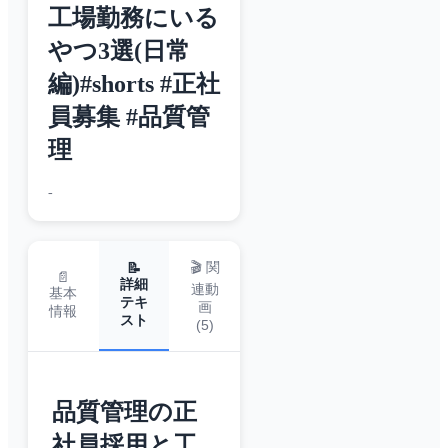
工場勤務にいる
やつ3選(日常
編)#shorts #正社
員募集 #品質管
理
-
🎬 関
📝
📄
詳細
連動
基本
テキ
画
情報
スト
(
5
)
品質管理の正
社員採用と工