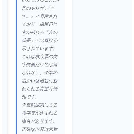
いただけることが1
番のやりがいで
す。』と表示され
ており、採用担当
者が感じる「人の
成長」への喜びが
示されています。
これは求人票の文
字情報だけでは得
られない、企業の
温かい価値観に触
れられる貴重な情
報です。
※自動認識による
誤字等が含まれる
場合があります。
正確な内容は元動