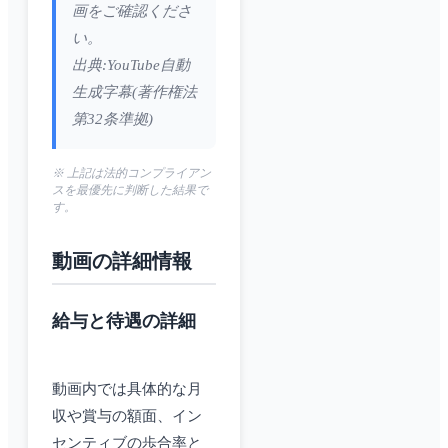
画をご確認くださ
い。
出典:YouTube自動
生成字幕(著作権法
第32条準拠)
※ 上記は法的コンプライアン
スを最優先に判断した結果で
す。
動画の詳細情報
給与と待遇の詳細
動画内では具体的な月
収や賞与の額面、イン
センティブの歩合率と