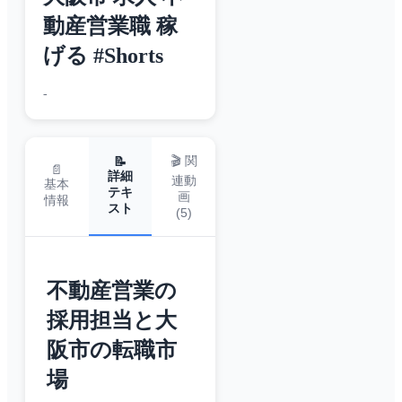
動産営業職 稼
げる #Shorts
-
🎬 関
📝
📄
詳細
連動
基本
テキ
画
情報
スト
(
5
)
不動産営業の
採用担当と大
阪市の転職市
場