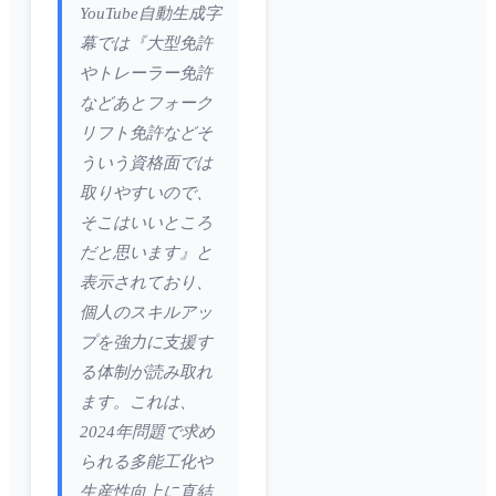
YouTube自動生成字
幕では『大型免許
やトレーラー免許
などあとフォーク
リフト免許などそ
ういう資格面では
取りやすいので、
そこはいいところ
だと思います』と
表示されており、
個人のスキルアッ
プを強力に支援す
る体制が読み取れ
ます。これは、
2024年問題で求め
られる多能工化や
生産性向上に直結