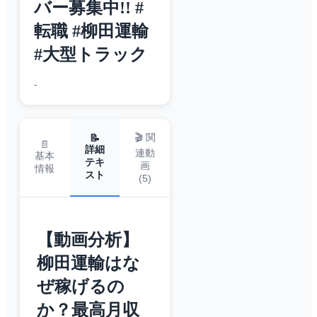
バー募集中!! #
転職 #柳田運輸
#大型トラック
-
🎬 関
📝
📄
詳細
連動
基本
テキ
画
情報
スト
(
5
)
【動画分析】
柳田運輸はな
ぜ稼げるの
か？最高月収