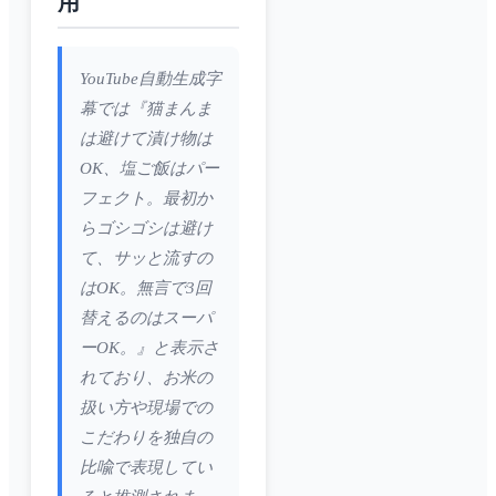
用
YouTube自動生成字
幕では『猫まんま
は避けて漬け物は
OK、塩ご飯はパー
フェクト。最初か
らゴシゴシは避け
て、サッと流すの
はOK。無言で3回
替えるのはスーパ
ーOK。』と表示さ
れており、お米の
扱い方や現場での
こだわりを独自の
比喩で表現してい