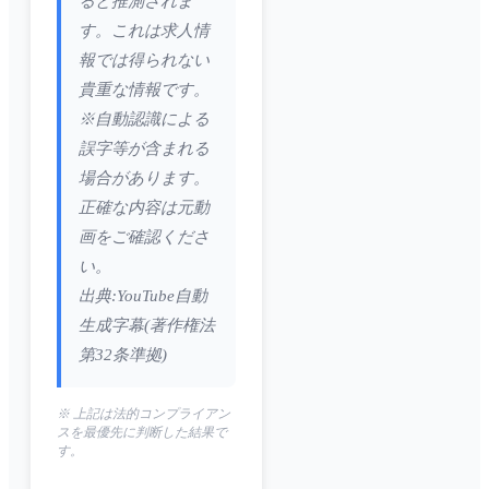
ると推測されま
す。これは求人情
報では得られない
貴重な情報です。
※自動認識による
誤字等が含まれる
場合があります。
正確な内容は元動
画をご確認くださ
い。
出典:YouTube自動
生成字幕(著作権法
第32条準拠)
※ 上記は法的コンプライアン
スを最優先に判断した結果で
す。