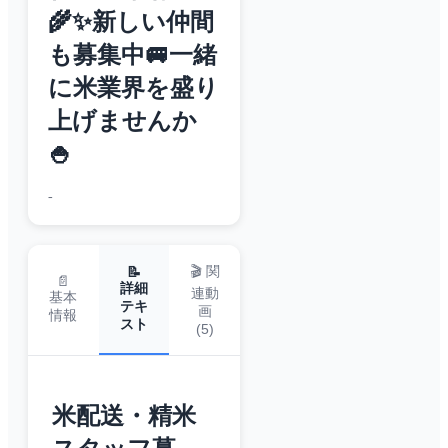
🌾✨新しい仲間
も募集中🚐一緒
に米業界を盛り
上げませんか
🍚
-
🎬 関
📝
📄
詳細
連動
基本
テキ
画
情報
スト
(
5
)
米配送・精米