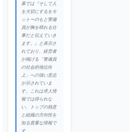
幕では『そして人
を大切にするをモ
ットーのもと警備
員が胸を晴れる仕
事だと伝えていき
ます。』と表示さ
れており、経営者
が掲げる「警備員
の社会的地位向
上」への強い意志
が示されていま
す。これは求人情
報では得られな
い、トップの熱意
と組織の方向性を
知る貴重な情報で
す。