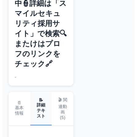
中👮詳細は「ス
マイルセキュ
リティ採用サ
イト」で検索🔍
またけはプロ
フのリンクを
チェック🔗
-
🎬 関
📝
📄
詳細
連動
基本
テキ
画
情報
スト
(
5
)