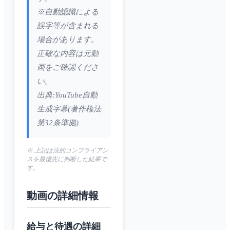
※自動認識による
誤字等が含まれる
場合があります。
正確な内容は元動
画をご確認くださ
い。
出典:YouTube自動
生成字幕(著作権法
第32条準拠)
※ 上記は法的コンプライアン
スを最優先に判断した結果で
す。
動画の詳細情報
給与と待遇の詳細