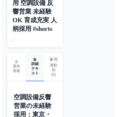
用 空調設備 反
響営業 未経験
OK 育成充実 人
柄採用 #shorts
-
🎬 関
📝
📄
詳細
連動
基本
テキ
画
情報
スト
(
5
)
空調設備反響
営業の未経験
採用：東京・