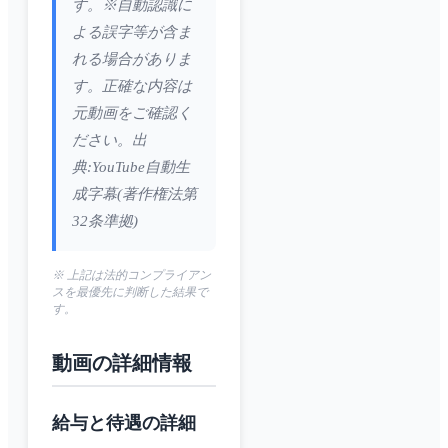
す。※自動認識に
よる誤字等が含ま
れる場合がありま
す。正確な内容は
元動画をご確認く
ださい。出
典:YouTube自動生
成字幕(著作権法第
32条準拠)
※ 上記は法的コンプライアン
スを最優先に判断した結果で
す。
動画の詳細情報
給与と待遇の詳細