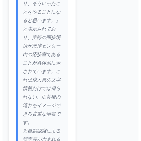
り、そういったこ
とをやることにな
ると思います。』
と表示されてお
り、実際の面接場
所が海津センター
内の応接室である
ことが具体的に示
されています。こ
れは求人票の文字
情報だけでは得ら
れない、応募後の
流れをイメージで
きる貴重な情報で
す。
※自動認識による
誤字等が含まれる