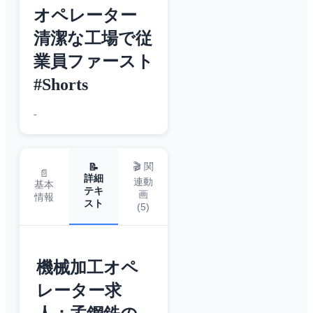
オペレーター
清潔な工場で従
業員ファースト
#Shorts
-
🎬 関
📝
📄
詳細
連動
基本
テキ
画
情報
スト
(
5
)
機械加工オペ
レーター求