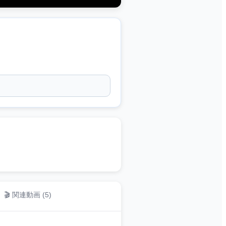
🎬 関連動画 (
5
)