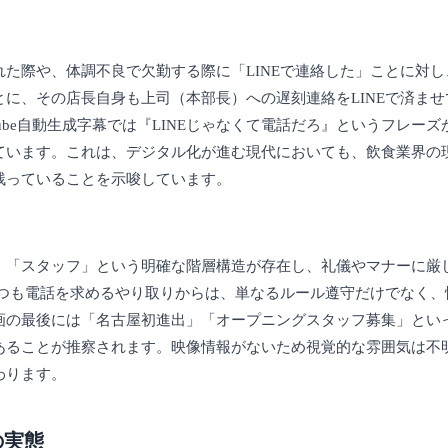
た際や、体調不良で欠勤する際に「LINEで連絡した」ことに対
に、その店長自身も上司（本部長）への遅刻連絡をLINEで済ま
ube自動生成字幕では『LINEじゃなくて電話だろ』というフレー
ています。これは、デジタル化が進む現代においても、飲食業界の
残っていることを示唆しています。
」「スタッフ」という明確な階層構造が存在し、礼儀やマナーに厳
つつも電話を求めるやり取りからは、単なるルール遵守だけでなく
画の最後には「名古屋初進出」「オープニングスタッフ募集」とい
あることが推察されます。映像情報がないため視覚的な雰囲気は不
わります。
の実態