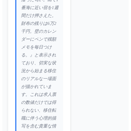
番海に近い宿を1週
間だけ押さえた。
財布の残りは6万2
千円。壁のカレン
ダーにペンで残額
メモを毎日つけ
る。』と表示され
ており、切実な状
況から始まる移住
のリアルな一場面
が描かれていま
す。これは求人票
の数値だけでは得
られない、移住転
職に伴う心理的描
写を含む貴重な情