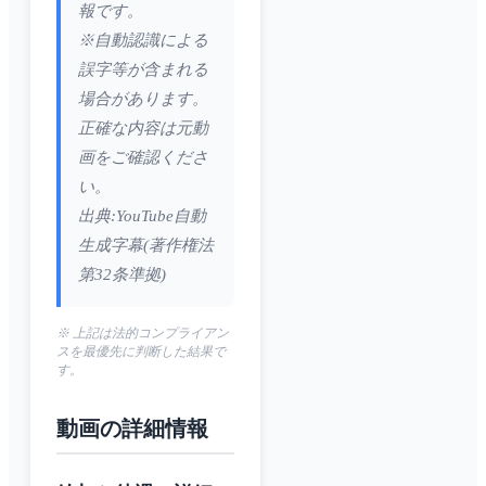
報です。
※自動認識による
誤字等が含まれる
場合があります。
正確な内容は元動
画をご確認くださ
い。
出典:YouTube自動
生成字幕(著作権法
第32条準拠)
※ 上記は法的コンプライアン
スを最優先に判断した結果で
す。
動画の詳細情報