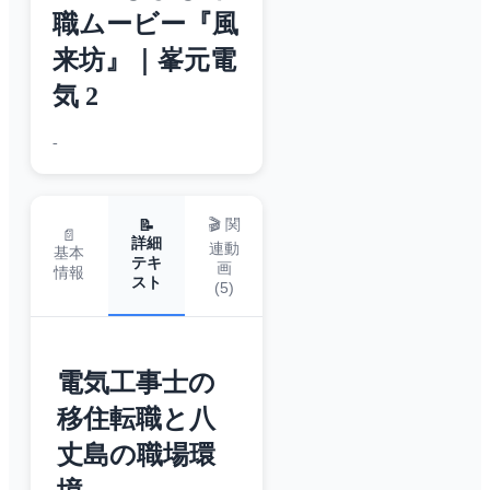
職ムービー『風
来坊』｜峯元電
気 2
-
🎬 関
📝
📄
詳細
連動
基本
テキ
画
情報
スト
(
5
)
電気工事士の
移住転職と八
丈島の職場環