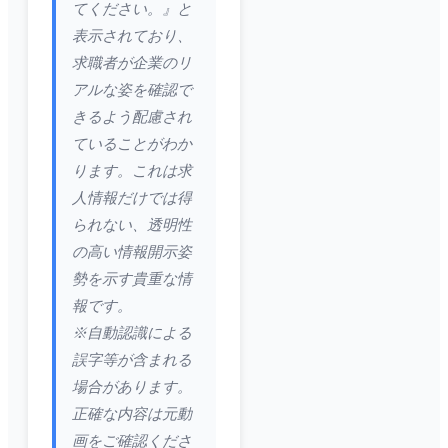
てください。』と
表示されており、
求職者が企業のリ
アルな姿を確認で
きるよう配慮され
ていることがわか
ります。これは求
人情報だけでは得
られない、透明性
の高い情報開示姿
勢を示す貴重な情
報です。
※自動認識による
誤字等が含まれる
場合があります。
正確な内容は元動
画をご確認くださ