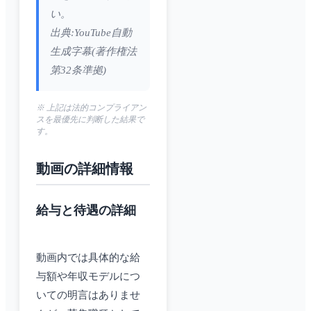
い。
出典:YouTube自動
生成字幕(著作権法
第32条準拠)
※ 上記は法的コンプライアン
スを最優先に判断した結果で
す。
動画の詳細情報
給与と待遇の詳細
動画内では具体的な給
与額や年収モデルにつ
いての明言はありませ