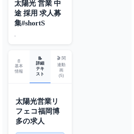
太陽光 営業 中
途 採用 求人募
集#shortS
-
🎬 関
📝
📄
詳細
連動
基本
テキ
画
情報
スト
(
5
)
太陽光営業リ
フェコ福岡博
多の求人