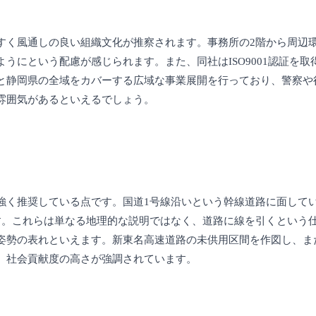
すく風通しの良い組織文化が推察されます。事務所の2階から周辺
うにという配慮が感じられます。また、同社はISO9001認証を
と静岡県の全域をカバーする広域な事業展開を行っており、警察や
雰囲気があるといえるでしょう。
強く推奨している点です。国道1号線沿いという幹線道路に面して
す。これらは単なる地理的な説明ではなく、道路に線を引くという
姿勢の表れといえます。新東名高速道路の未供用区間を作図し、ま
、社会貢献度の高さが強調されています。