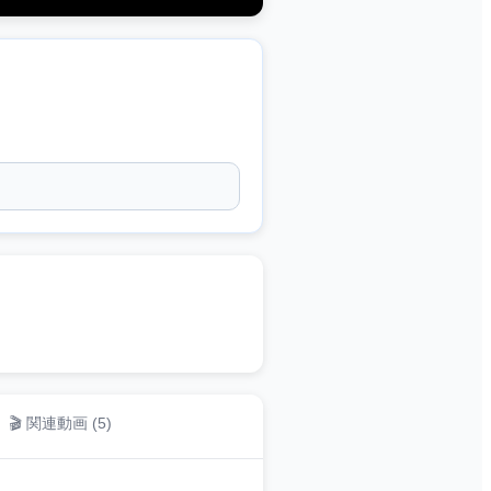
🎬 関連動画 (
5
)