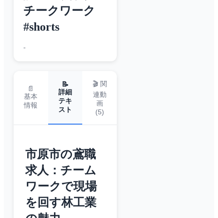
チークワーク
#shorts
-
🎬 関
📝
📄
詳細
連動
基本
テキ
画
情報
スト
(
5
)
市原市の鳶職
求人：チーム
ワークで現場
を回す林工業