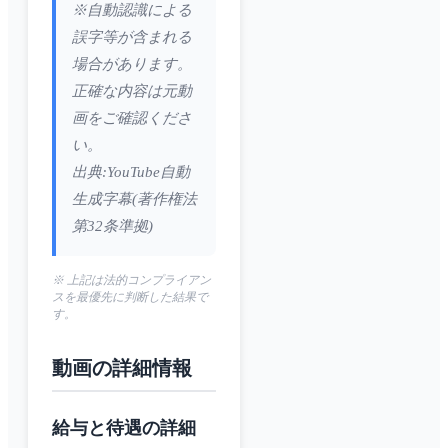
※自動認識による
誤字等が含まれる
場合があります。
正確な内容は元動
画をご確認くださ
い。
出典:YouTube自動
生成字幕(著作権法
第32条準拠)
※ 上記は法的コンプライアン
スを最優先に判断した結果で
す。
動画の詳細情報
給与と待遇の詳細