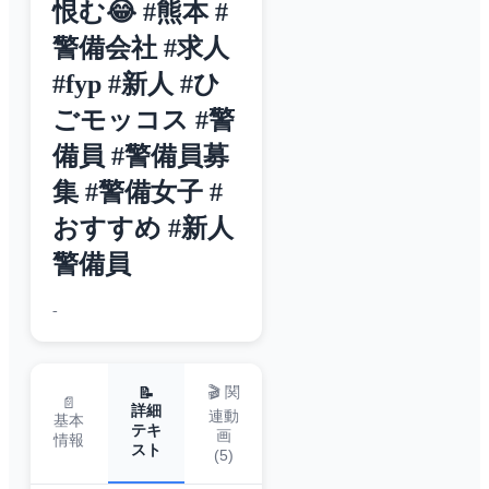
恨む😂 #熊本 #
警備会社 #求人
#fyp #新人 #ひ
ごモッコス #警
備員 #警備員募
集 #警備女子 #
おすすめ #新人
警備員
-
🎬 関
📝
📄
詳細
連動
基本
テキ
画
情報
スト
(
5
)