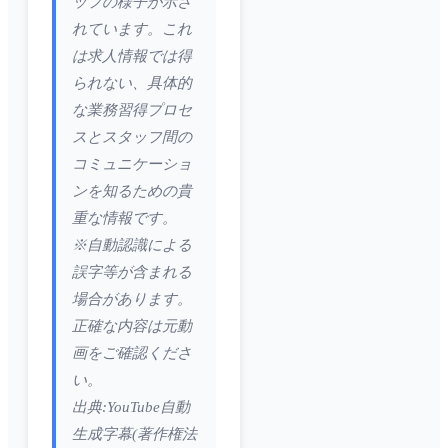
ッフの様子が示さ
れています。これ
は求人情報では得
られない、具体的
な業務習得プロセ
スとスタッフ間の
コミュニケーショ
ンを知るための貴
重な情報です。
※自動認識による
誤字等が含まれる
場合があります。
正確な内容は元動
画をご確認くださ
い。
出典:YouTube自動
生成字幕(著作権法