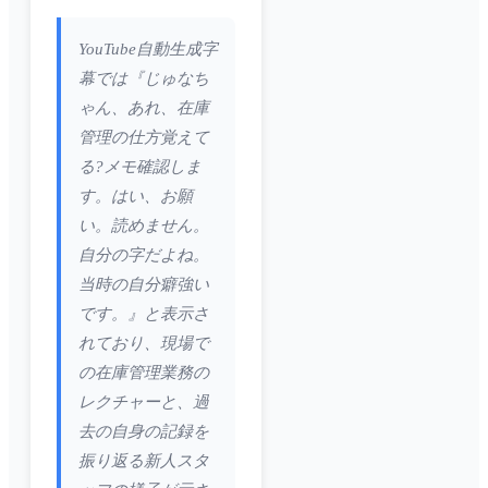
YouTube自動生成字
幕では『じゅなち
ゃん、あれ、在庫
管理の仕方覚えて
る?メモ確認しま
す。はい、お願
い。読めません。
自分の字だよね。
当時の自分癖強い
です。』と表示さ
れており、現場で
の在庫管理業務の
レクチャーと、過
去の自身の記録を
振り返る新人スタ