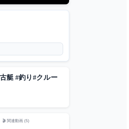
古艇 #釣り#クルー
🎬 関連動画 (
5
)