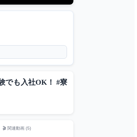
験でも入社OK！ #寮
🎬 関連動画 (
5
)