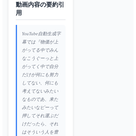
動画内容の要約引
用
YouTube自動生成字
幕では『物価が上
がってる中でみん
なこうぐーっと上
がってく中で自分
だけが何にも努力
してない、何にも
考えてないみたい
なものであ、来た
みたいなピーって
押してそれ運ぶだ
けだったら、それ
はそういう人を豊