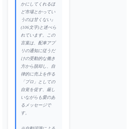
かにしてくれるほ
ど市場とかってい
うのは甘くない』
(106文字)と述べら
れています。この
言葉は、配車アプ
リの通知に従うだ
けの受動的な働き
方から脱却し、自
律的に売上を作る
「プロ」としての
自覚を促す、厳し
いながらも愛のあ
るメッセージで
す。
※自動認識による