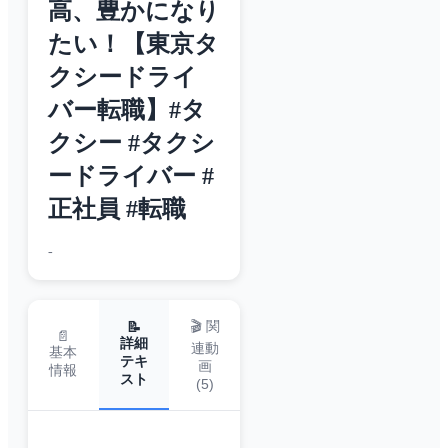
高、豊かになり
たい！【東京タ
クシードライ
バー転職】#タ
クシー #タクシ
ードライバー #
正社員 #転職
-
🎬 関
📝
📄
詳細
連動
基本
テキ
画
情報
スト
(
5
)