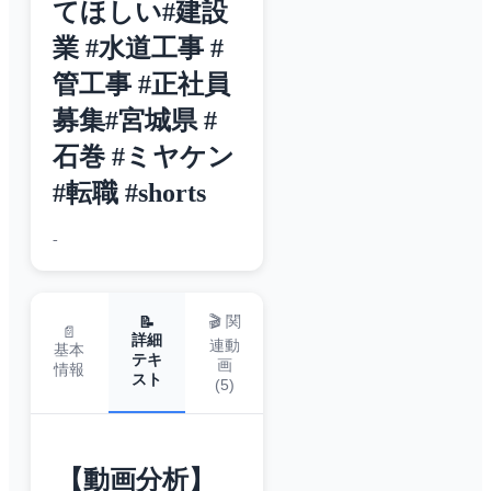
てほしい#建設
業 #水道工事 #
管工事 #正社員
募集#宮城県 #
石巻 #ミヤケン
#転職 #shorts
-
🎬 関
📝
📄
詳細
連動
基本
テキ
画
情報
スト
(
5
)
【動画分析】