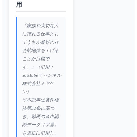
用
「家族や大切な人
に誇れる仕事とし
てうちが業界の社
会的地位を上げる
ことが目標で
す。」（引用：
YouTubeチャンネル
株式会社ミヤケ
ン）
※本記事は著作権
法第32条に基づ
き、動画の音声認
識データ（字幕）
を適正に引用し、