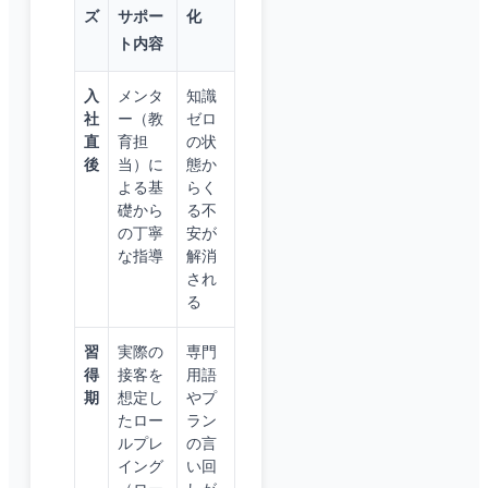
ズ
サポー
化
ト内容
入
メンタ
知識
社
ー（教
ゼロ
直
育担
の状
後
当）に
態か
よる基
らく
礎から
る不
の丁寧
安が
な指導
解消
され
る
習
実際の
専門
得
接客を
用語
期
想定し
やプ
たロー
ラン
ルプレ
の言
イング
い回