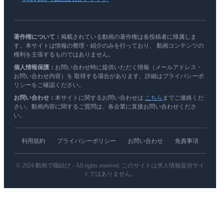
著作権について：
掲載されている動画の著作権は各投稿者に帰属しま
す。本サイトは情報の整理・紹介のみを行っており、 動画コンテンツの
権利を主張するものではありません。
個人情報保護：
お問い合わせ時に提供いただく情報（メールアドレス・
お問い合わせ内容）を 取得する場合があります。詳細はプライバシーポ
リシーをご確認ください。
お問い合わせ：
本サイトに関するお問い合わせは
こちら
までご連絡くだ
さい。動画内容に関するご質問は、各企業に直接お問い合わせくださ
い。
利用規約
プライバシーポリシー
お問い合わせ
免責事項
© 2024 動画で職結び - All rights reserved. このサイトは求人情報提供サイ
トではありません。