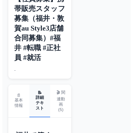
帯販売スタッフ
募集（福井・敦
賀au Style3店舗
合同募集）#福
井 #転職 #正社
員 #就活
-
🎬 関
📝
📄
詳細
連動
基本
テキ
画
情報
スト
(
5
)