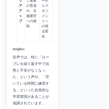
リ
て後輩
ーか
ア
の育成
らマ
ア
や、店
ネジ
ッ
舗運営
メン
プ
への挑
トへ
戦
の視
点変
化
insights
:
音声では、特に「ロー
プレを繰り返す中で自
然と不安がなくなっ
た」という声や、「空
いている時間に練習す
る」といった自発的な
学習環境があることが
強調されています。