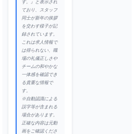
す。』と表示され
ており、スタッフ
同士が新年の挨拶
を交わす様子が記
録されています。
これは求人情報で
は得られない、職
場の礼儀正しさや
チームの和やかな
一体感を確認でき
る貴重な情報で
す。
※自動認識による
誤字等が含まれる
場合があります。
正確な内容は元動
画をご確認くださ