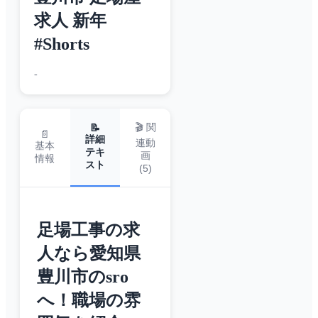
求人 新年
#Shorts
-
🎬 関
📝
📄
詳細
連動
基本
テキ
画
情報
スト
(
5
)
足場工事の求
人なら愛知県
豊川市のsro
へ！職場の雰