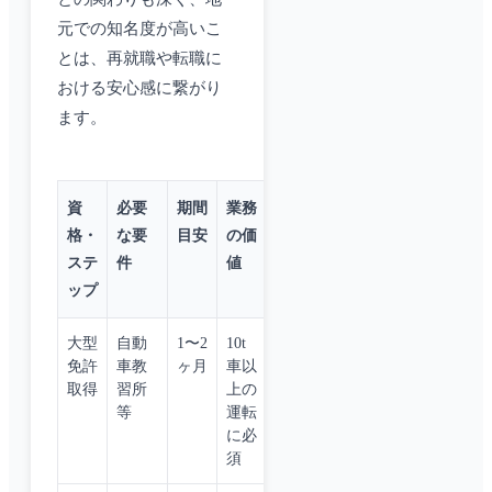
元での知名度が高いこ
とは、再就職や転職に
おける安心感に繋がり
ます。
資
必要
期間
業務
格・
な要
目安
の価
ステ
件
値
ップ
大型
自動
1〜2
10t
免許
車教
ヶ月
車以
取得
習所
上の
等
運転
に必
須