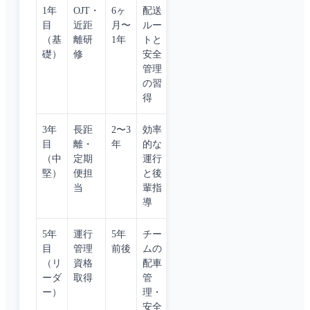
1年
OJT・
6ヶ
配送
目
近距
月〜
ルー
（基
離研
1年
トと
礎）
修
安全
管理
の習
得
3年
長距
2〜3
効率
目
離・
年
的な
（中
定期
運行
堅）
便担
と後
当
輩指
導
5年
運行
5年
チー
目
管理
前後
ムの
（リ
資格
配車
ーダ
取得
管
ー）
理・
安全