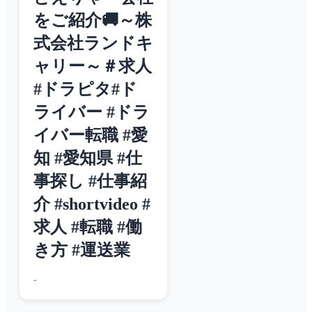
をご紹介🚚～株
式会社ランドキ
ャリー～＃求人
#ドラピタ#ド
ライバー #ドラ
イバー転職 #愛
知 #愛知県 #仕
事探し #仕事紹
介 #shortvideo #
求人 #転職 #働
き方 #運送業
-