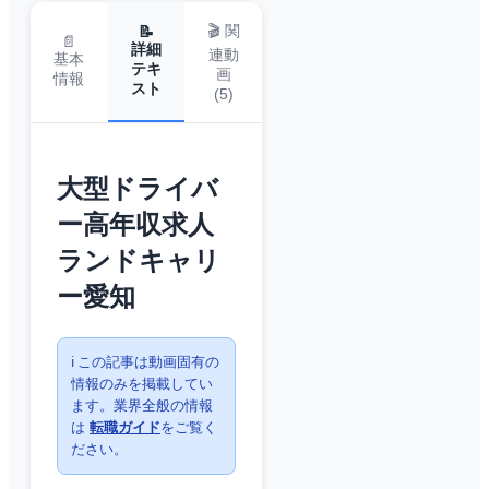
🎬 関
📝
📄
詳細
連動
基本
テキ
画
情報
スト
(
5
)
大型ドライバ
ー高年収求人
ランドキャリ
ー愛知
ℹ️ この記事は動画固有の
情報のみを掲載してい
ます。業界全般の情報
は
転職ガイド
をご覧く
ださい。