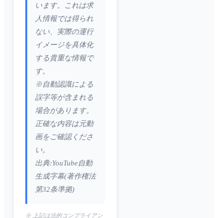
います。これは求
人情報では得られ
ない、実際の運行
イメージを具体化
する貴重な情報で
す。
※自動認識による
誤字等が含まれる
場合があります。
正確な内容は元動
画をご確認くださ
い。
出典:YouTube自動
生成字幕(著作権法
第32条準拠)
※ 上記は法的コンプライアン