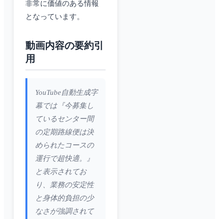
非常に価値のある情報
となっています。
動画内容の要約引
用
YouTube自動生成字
幕では『今募集し
ているセンター間
の定期路線便は決
められたコースの
運行で超快適。』
と表示されてお
り、業務の安定性
と身体的負担の少
なさが強調されて