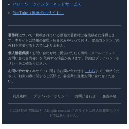
ハローワークインターネットサービス
YouTube（動画の元サイト）
著作権について：
掲載されている動画の著作権は各投稿者に帰属しま
す。本サイトは情報の整理・紹介のみを行っており、 動画コンテンツの
権利を主張するものではありません。
個人情報保護：
お問い合わせ時に提供いただく情報（メールアドレス・
お問い合わせ内容）を 取得する場合があります。詳細はプライバシーポ
リシーをご確認ください。
お問い合わせ：
本サイトに関するお問い合わせは
こちら
までご連絡くだ
さい。動画内容に関するご質問は、各企業に直接お問い合わせくださ
い。
利用規約
プライバシーポリシー
お問い合わせ
免責事項
© 2024 動画で職結び - All rights reserved. このサイトは求人情報提供サイ
トではありません。