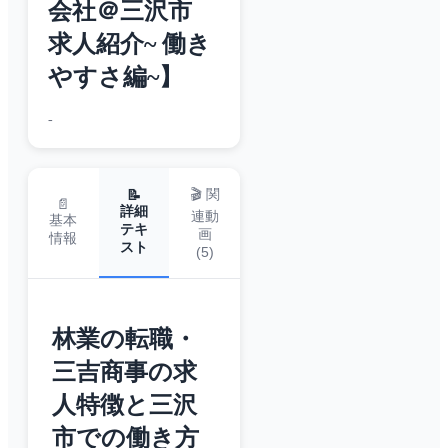
会社＠三沢市
求人紹介~ 働き
やすさ編~】
-
🎬 関
📝
📄
詳細
連動
基本
テキ
画
情報
スト
(
5
)
林業の転職・
三吉商事の求
人特徴と三沢
市での働き方