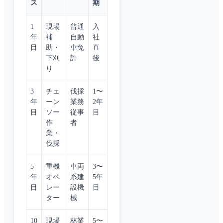
ス
期
1
現場
普通
入
年
補
自動
社
目
助・
車免
直
下刈
許
後
り
3
チェ
伐採
1〜
年
ーン
業務
2年
目
ソー
従事
目
作
者
業・
伐採
5
重機
車両
3〜
年
オペ
系建
5年
目
レー
設機
目
ター
械
10
現場
林業
5〜