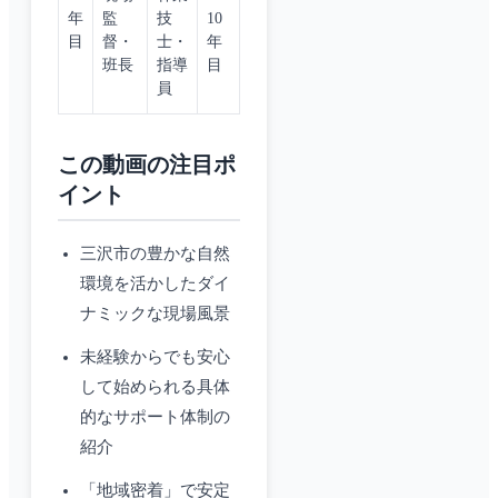
年
監
技
10
目
督・
士・
年
班長
指導
目
員
この動画の注目ポ
イント
三沢市の豊かな自然
環境を活かしたダイ
ナミックな現場風景
未経験からでも安心
して始められる具体
的なサポート体制の
紹介
「地域密着」で安定