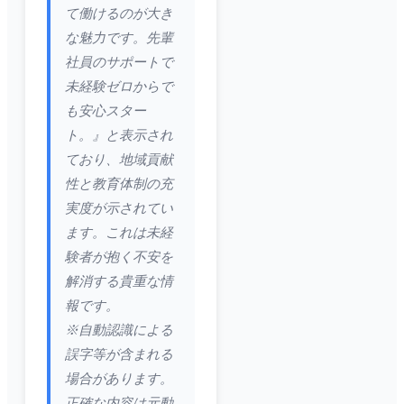
て働けるのが大き
な魅力です。先輩
社員のサポートで
未経験ゼロからで
も安心スター
ト。』と表示され
ており、地域貢献
性と教育体制の充
実度が示されてい
ます。これは未経
験者が抱く不安を
解消する貴重な情
報です。
※自動認識による
誤字等が含まれる
場合があります。
正確な内容は元動