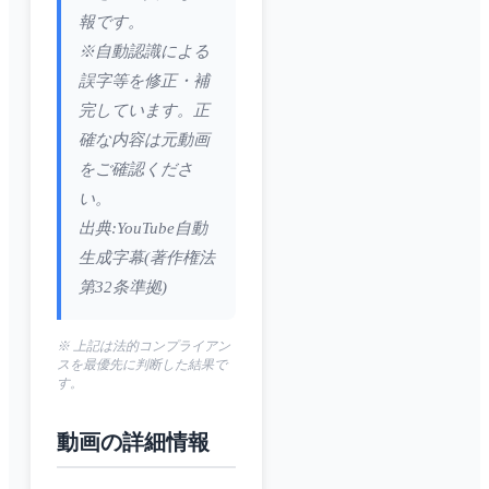
報です。
※自動認識による
誤字等を修正・補
完しています。正
確な内容は元動画
をご確認くださ
い。
出典:YouTube自動
生成字幕(著作権法
第32条準拠)
※ 上記は法的コンプライアン
スを最優先に判断した結果で
す。
動画の詳細情報