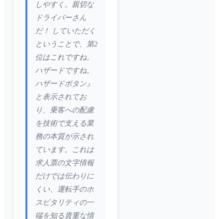
しやすく。親切な
ドライバーさん
だ！ していただく
ということで、第2
位はこれですね。
ハザードですね。
ハザードボタン』
と表示されてお
り、乗客への配慮
を技術で支える業
務の本質が示され
ています。これは
求人票の文字情報
だけでは伝わりに
くい、運転手のホ
スピタリティの一
端を知る貴重な情