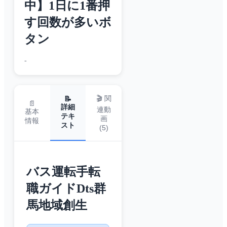
中】1日に1番押
す回数が多いボ
タン
-
🎬 関
📝
📄
詳細
連動
基本
テキ
画
情報
スト
(
5
)
バス運転手転
職ガイドDts群
馬地域創生