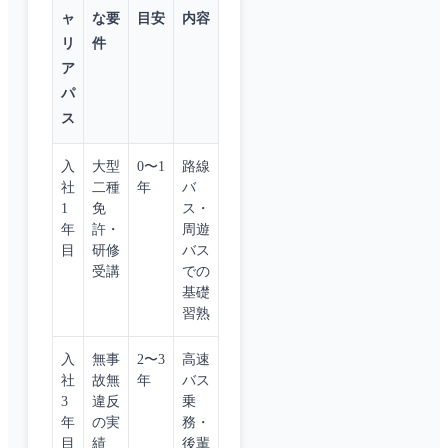
ャ
な要
目安
内容
リ
件
ア
パ
ス
入
大型
0〜1
路線
社
二種
年
バ
1
免
ス・
年
許・
周遊
目
研修
バス
受講
での
基礎
習熟
入
無事
2〜3
高速
社
故無
年
バス
3
違反
乗
年
の実
務・
目
績
後輩