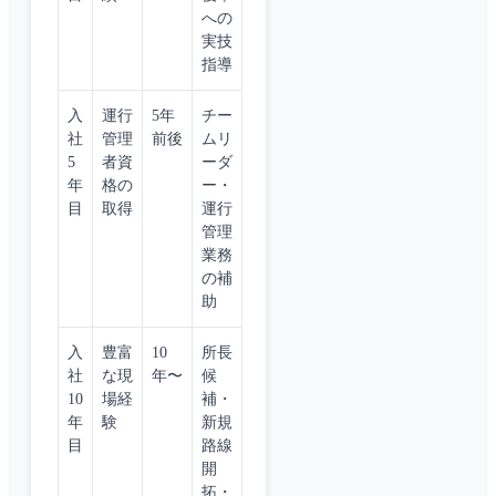
への
実技
指導
入
運行
5年
チー
社
管理
前後
ムリ
5
者資
ーダ
年
格の
ー・
目
取得
運行
管理
業務
の補
助
入
豊富
10
所長
社
な現
年〜
候
10
場経
補・
年
験
新規
目
路線
開
拓・