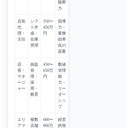
観察
力
店長
シフ
350〜
指導
代
ト作
450万
力・
理・
成・
円
業務
主任
在庫
効率
管理
化の
提案
店
損益
450〜
数値
長・
管
650万
管理
マネ
理・
円
能
ージ
採
力・
ャー
用・
リー
教育
ダー
シッ
プ
エリ
複数
600〜
経営
アマ
店舗
800万
的視