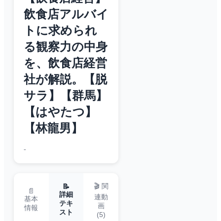
飲食店アルバイ
トに求められ
る観察力の中身
を、飲食店経営
社が解説。【脱
サラ】【群馬】
【はやたつ】
【林龍男】
-
🎬 関
📝
📄
詳細
連動
基本
テキ
画
情報
スト
(
5
)