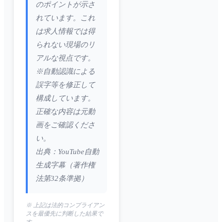
のポイントが示さ
れています。これ
は求人情報では得
られない現場のリ
アルな視点です。
※自動認識による
誤字等を修正して
構成しています。
正確な内容は元動
画をご確認くださ
い。
出典：YouTube自動
生成字幕（著作権
法第32条準拠）
※ 上記は法的コンプライアン
スを最優先に判断した結果で