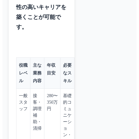
性の高いキャリアを
築くことが可能で
す。
役職
主な
年収
必要
レベ
業務
目安
なス
ル
内容
キル
一般
接
280〜
基礎
スタ
客・
350万
的コ
ッフ
調理
円
ミュ
補
ニケ
助・
ーシ
清掃
ョ
ン・