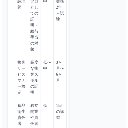
調理
プロ
中
実務
師
とし
2年
ての
＋試
証
験
明・
給与
手当
の対
象
接客
高度
低〜
3ヶ
サー
な接
中
月〜
ビス
客ス
6ヶ
マナ
キル
月
ー検
の証
定
明
食品
独立
低
1日
衛生
開業
の講
責任
や責
習
者
任者