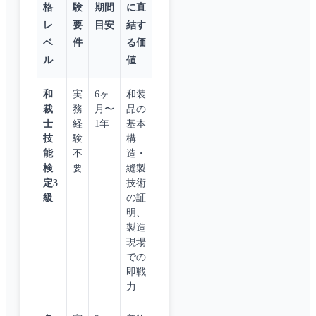
格
験
期間
に直
レ
要
目安
結す
ベ
件
る価
ル
値
和
実
6ヶ
和装
裁
務
月〜
品の
士
経
1年
基本
技
験
構
能
不
造・
検
要
縫製
定3
技術
級
の証
明、
製造
現場
での
即戦
力