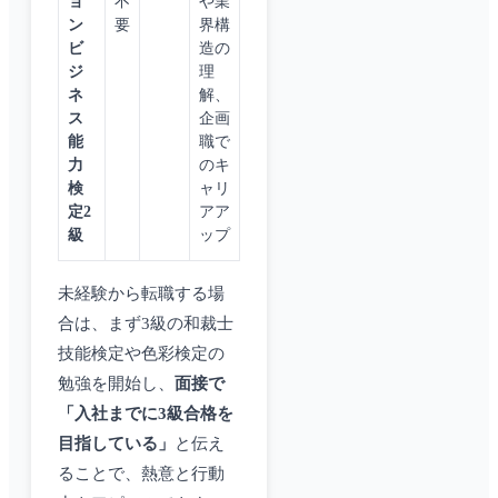
ョ
不
や業
ン
要
界構
ビ
造の
ジ
理
ネ
解、
ス
企画
能
職で
力
のキ
検
ャリ
定2
アア
級
ップ
未経験から転職する場
合は、まず3級の和裁士
技能検定や色彩検定の
勉強を開始し、
面接で
「入社までに3級合格を
目指している」
と伝え
ることで、熱意と行動