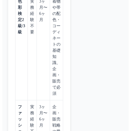
色
実
3ヶ
着物
彩
務
月〜
や帯
検
経
6ヶ
の配
定2
験
月
色・
級/3
不
コー
級
要
ディ
ネー
トの
基礎
知
識、
企
画・
販売
で必
須
フ
実
3ヶ
企
ァ
務
月〜
画・
ッ
経
6ヶ
販売
シ
験
月
戦略