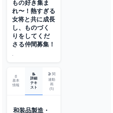
もの好き集ま
れ〜！熱すぎる
女将と共に成長
し、ものづく
りをしてくだ
さる仲間募集！
-
🎬 関
📝
📄
詳細
連動
基本
テキ
画
情報
スト
(
5
)
和装品製造・