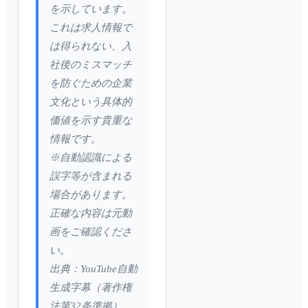
を示しています。
これは求人情報で
は得られない、入
社後のミスマッチ
を防ぐための企業
文化という具体的
価値を示す貴重な
情報です。
※自動認識による
誤字等が含まれる
場合があります。
正確な内容は元動
画をご確認くださ
い。
出典：YouTube自動
生成字幕（著作権
法第32条準拠）