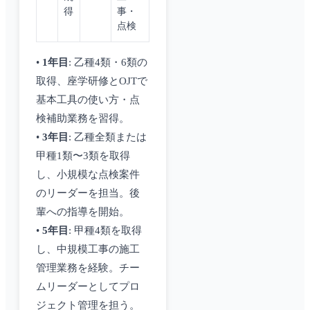
得
事・
点検
•
1年目
: 乙種4類・6類の
取得、座学研修とOJTで
基本工具の使い方・点
検補助業務を習得。
•
3年目
: 乙種全類または
甲種1類〜3類を取得
し、小規模な点検案件
のリーダーを担当。後
輩への指導を開始。
•
5年目
: 甲種4類を取得
し、中規模工事の施工
管理業務を経験。チー
ムリーダーとしてプロ
ジェクト管理を担う。