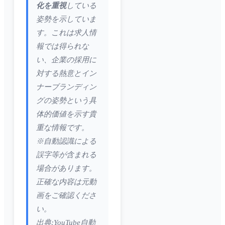
化を重視
している
姿勢を示していま
す。これは求人情
報では得られな
い、企業の採用に
対する熱意とイン
ナーブランディン
グの姿勢という具
体的価値を示す貴
重な情報です。
※自動認識による
誤字等が含まれる
場合があります。
正確な内容は元動
画をご確認くださ
い。
出典:YouTube自動