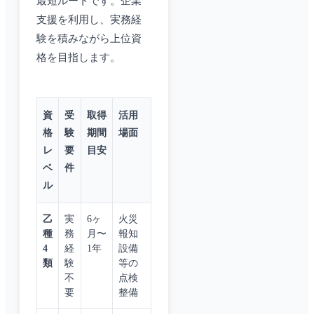
最短ルートです。企業
支援を利用し、実務経
験を積みながら上位資
格を目指します。
資
受
取得
活用
格
験
期間
場面
レ
要
目安
ベ
件
ル
乙
実
6ヶ
火災
種
務
月〜
報知
4
経
1年
設備
類
験
等の
不
点検
要
整備