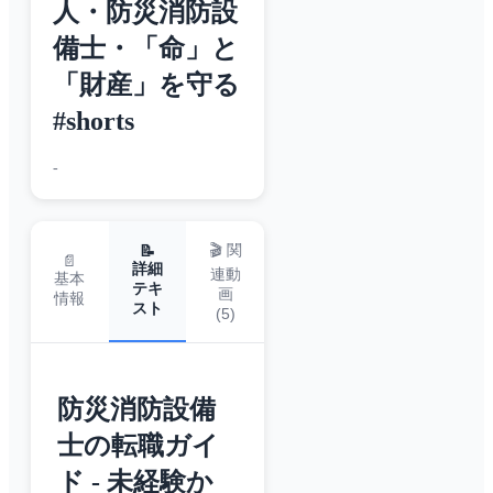
人・防災消防設
備士・「命」と
「財産」を守る
#shorts
-
🎬 関
📝
📄
詳細
連動
基本
テキ
画
情報
スト
(
5
)
防災消防設備
士の転職ガイ
ド - 未経験か