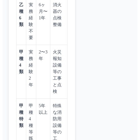
乙
実
6ヶ
消火
種
務
月〜
器の
6
経
1年
点検
類
験
整備
不
要
甲
実
2〜3
火災
種
務
年
報知
4
経
設備
類
験
等の
2
工事
年
と点
検
甲
甲
5年
特殊
種
種
以上
な消
特
4
防用
類
種
設備
等
等の
既
工