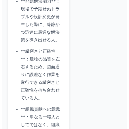
**問題解決能力**：
現場で予期せぬトラ
ブルや設計変更が発
生した際に、冷静か
つ迅速に最適な解決
策を導き出せる人。
**緻密さと正確性
**：建物の品質を左
右するため、図面通
りに誤差なく作業を
遂行できる緻密さと
正確性を持ち合わせ
ている人。
**組織貢献への意識
**：単なる一職人と
してではなく、組織