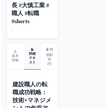
長 #大慎工業 #
職人 #転職
#shorts
-
🎬 関
📝
📄
詳細
連動
基本
テキ
画
情報
スト
(
5
)
建設職人の転
職成功戦略：
技術×マネジメ