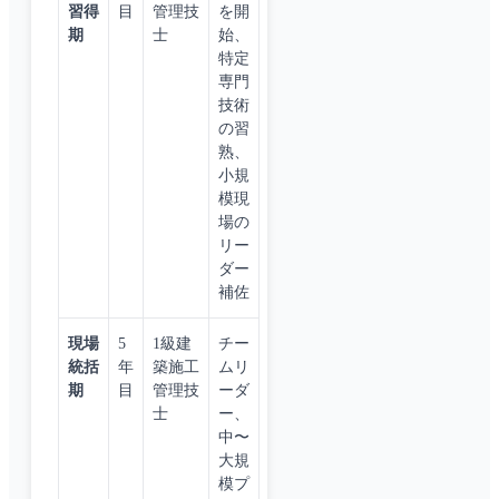
習得
目
管理技
を開
期
士
始、
特定
専門
技術
の習
熟、
小規
模現
場の
リー
ダー
補佐
現場
5
1級建
チー
統括
年
築施工
ムリ
期
目
管理技
ーダ
士
ー、
中〜
大規
模プ