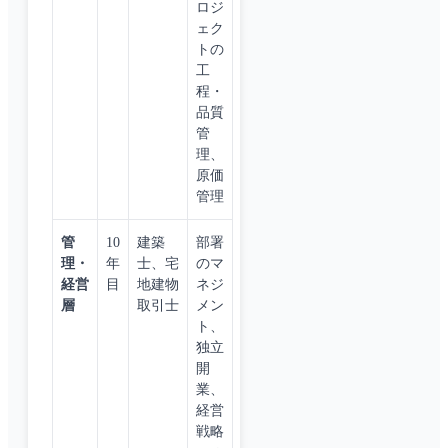
ロジ
ェク
トの
工
程・
品質
管
理、
原価
管理
管
10
建築
部署
理・
年
士、宅
のマ
経営
目
地建物
ネジ
層
取引士
メン
ト、
独立
開
業、
経営
戦略