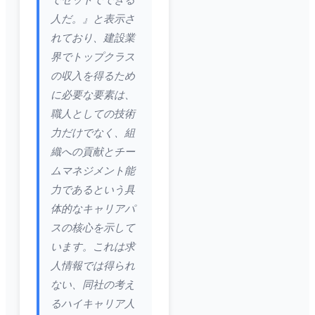
でセットでできる
人だ。』と表示さ
れており、建設業
界でトップクラス
の収入を得るため
に必要な要素は、
職人としての技術
力だけでなく、組
織への貢献とチー
ムマネジメント能
力であるという具
体的なキャリアパ
スの核心を示して
います。これは求
人情報では得られ
ない、同社の考え
るハイキャリア人