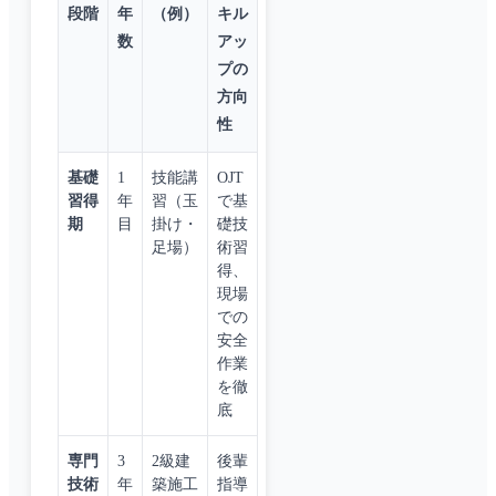
段階
年
（例）
キル
数
アッ
プの
方向
性
基礎
1
技能講
OJT
習得
年
習（玉
で基
期
目
掛け・
礎技
足場）
術習
得、
現場
での
安全
作業
を徹
底
専門
3
2級建
後輩
技術
年
築施工
指導