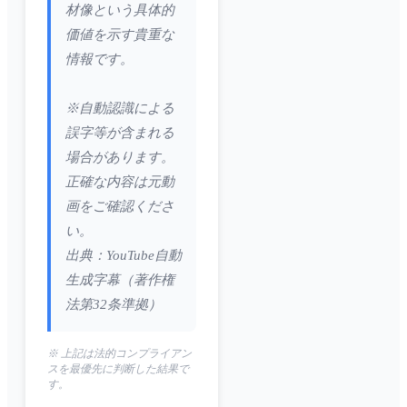
材像という具体的
価値を示す貴重な
情報です。
※自動認識による
誤字等が含まれる
場合があります。
正確な内容は元動
画をご確認くださ
い。
出典：YouTube自動
生成字幕（著作権
法第32条準拠）
※ 上記は法的コンプライアン
スを最優先に判断した結果で
す。