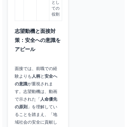
とし
ての
役割
志望動機と面接対
策：安全への意識を
アピール
面接では、前職での経
験よりも
人柄
と
安全へ
の意識
が重視されま
す。志望動機は、動画
で示された「
人命優先
の原則
」を理解してい
ることを踏まえ、「地
域社会の安全に貢献し