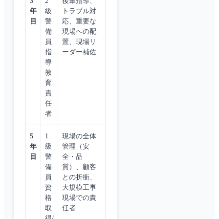
3
2
後輩指導、
年
級
トラブル対
目
警
応、重要な
備
現場への配
員
置、現場リ
指
ーダー補佐
導
教
育
責
任
者
5
1
現場の全体
年
級
管理（安
目
警
全・品
備
質）、顧客
員
との折衝、
資
大規模工事
格
現場での責
取
任者
得/