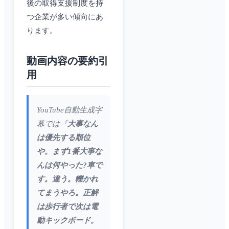
後の取得支援制度を持
つ企業が多い傾向にあ
ります。
動画内容の要約引
用
YouTube自動生成字
幕では『
大事なん
は優先する順位
や。まず1番大事な
んは何やった?車で
す。違う。轢かれ
てまうやろ。正解
は歩行者で次は電
動キックボード。