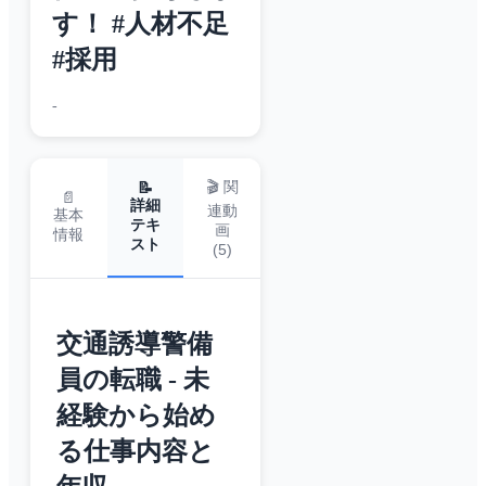
す！ #人材不足
#採用
-
🎬 関
📝
📄
詳細
連動
基本
テキ
画
情報
スト
(
5
)
交通誘導警備
員の転職 - 未
経験から始め
る仕事内容と