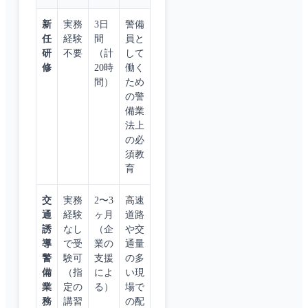
新
実務
3日
警備
任
経験
間
員と
研
不要
（計
して
修
20時
働く
間）
ため
の警
備業
法上
の必
須教
育
交
実務
2〜3
高速
通
経験
ヶ月
道路
誘
なし
（企
や交
導
で受
業の
通量
警
験可
支援
の多
備
（指
によ
い現
業
定の
る）
場で
務
講習
の配