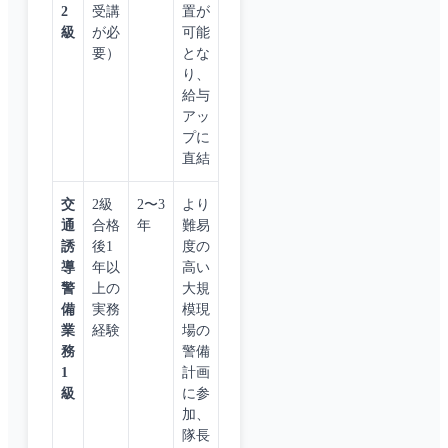
2
受講
置が
級
が必
可能
要）
とな
り、
給与
アッ
プに
直結
交
2級
2〜3
より
通
合格
年
難易
誘
後1
度の
導
年以
高い
警
上の
大規
備
実務
模現
業
経験
場の
務
警備
1
計画
級
に参
加、
隊長