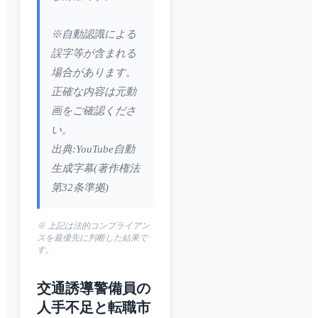
※自動認識による
誤字等が含まれる
場合があります。
正確な内容は元動
画をご確認くださ
い。
出典:YouTube自動
生成字幕(著作権法
第32条準拠)
※ 上記は法的コンプライアン
スを最優先に判断した結果で
す。
交通誘導警備員の
人手不足と転職市