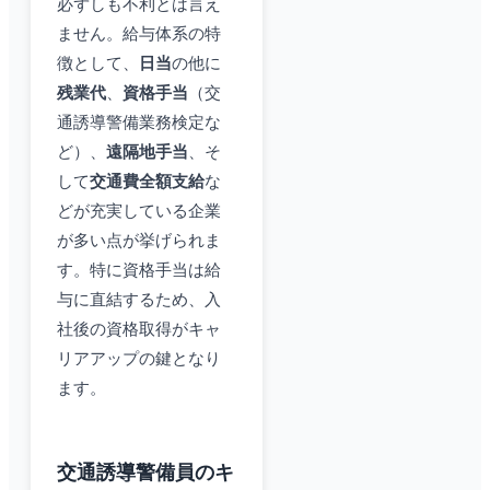
必ずしも不利とは言え
ません。給与体系の特
徴として、
日当
の他に
残業代
、
資格手当
（交
通誘導警備業務検定な
ど）、
遠隔地手当
、そ
して
交通費全額支給
な
どが充実している企業
が多い点が挙げられま
す。特に資格手当は給
与に直結するため、入
社後の資格取得がキャ
リアアップの鍵となり
ます。
交通誘導警備員のキ