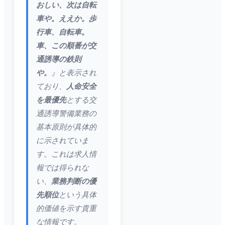
おしい、次は自転
車や。ええか。歩
行車、自転車。
車、この順番が交
通誘導の鉄則
や。
』と表示され
ており、
人命安全
を最優先
とする交
通誘導警備業務の
基本原則が具体的
に示されていま
す。これは求人情
報では得られな
い、
業務判断の優
先順位
という具体
的価値を示す貴重
な情報です。