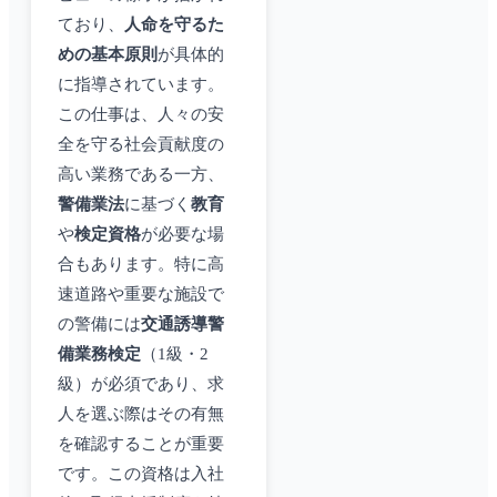
ており、
人命を守るた
めの基本原則
が具体的
に指導されています。
この仕事は、人々の安
全を守る社会貢献度の
高い業務である一方、
警備業法
に基づく
教育
や
検定資格
が必要な場
合もあります。特に高
速道路や重要な施設で
の警備には
交通誘導警
備業務検定
（1級・2
級）が必須であり、求
人を選ぶ際はその有無
を確認することが重要
です。この資格は入社