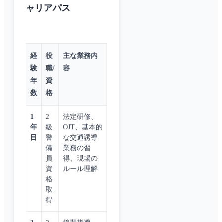
ャリアパス
経
役
主な業務内
験
職/
容
年
資
数
格
1
2
法定研修、
年
級
OJT、基本的
目
警
な交通誘導
備
業務の習
員
得、現場の
資
ルール理解
格
取
得