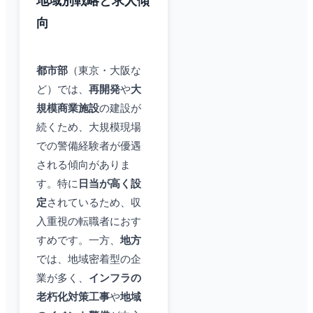
地域別戦略と求人傾
向
都市部
（東京・大阪な
ど）では、
再開発
や
大
規模商業施設
の建設が
続くため、大規模現場
での警備経験者が優遇
される傾向がありま
す。特に
日当が高く設
定
されているため、収
入重視の転職者におす
すめです。一方、
地方
では、地域密着型の企
業が多く、
インフラの
老朽化対策工事
や
地域