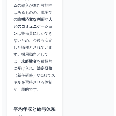
ム
の導入が進む可能性
はあるものの、現場で
の
臨機応変な判断
や
人
とのコミュニケーショ
ン
は警備員にしかでき
ないため、今後も安定
した職種とされていま
す。採用動向として
は、
未経験者
を積極的
に受け入れ、
法定研修
（新任研修）やOJTでス
キルを習得させる体制
が一般的です。
平均年収と給与体系