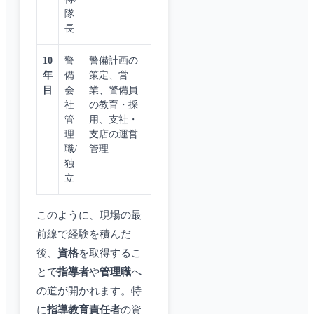
隊
長
10
警
警備計画の
年
備
策定、営
目
会
業、警備員
社
の教育・採
管
用、支社・
理
支店の運営
職/
管理
独
立
このように、現場の最
前線で経験を積んだ
後、
資格
を取得するこ
とで
指導者
や
管理職
へ
の道が開かれます。特
に
指導教育責任者
の資