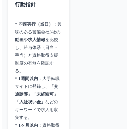
行動指針
*
即座実行（当日）
：興
味のある警備会社3社の
動画
や
求人情報
を比較
し、給与体系（日当・
手当）と資格取得支援
制度の有無を確認す
る。
*
1週間以内
：大手転職
サイトに登録し、
「交
通誘導」「未経験可」
「入社祝い金」
などの
キーワードで求人を収
集する。
*
1ヶ月以内
：資格取得