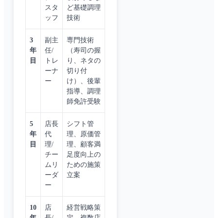
スタ
ど基礎調理
ッフ
技術
3
副主
専門技術
年
任/
（寿司の握
目
トレ
り、ネタの
ーナ
切り付
ー
け）、後輩
指導、調理
師免許受験
5
店長
シフト管
年
代
理、原価管
目
理/
理、顧客満
チー
足度向上の
ムリ
ための施策
ーダ
立案
ー
10
店
経営戦略策
年
長/
定、複数店