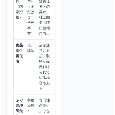
許
2年
舗責任
（国
（ま
者への
家資
たは
昇進、
格）
専門
独立開
学校
業の際
卒
に信頼
業）
度向上
食品
1日
店舗運
衛生
講習
営に必
責任
須。取
者
得が義
務付け
られて
いる場
合もあ
る
ふぐ
実務
専門性
調理
経験
の高い
師免
2
ふぐを