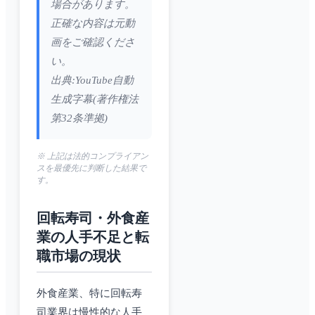
場合があります。
正確な内容は元動
画をご確認くださ
い。
出典:YouTube自動
生成字幕(著作権法
第32条準拠)
※ 上記は法的コンプライアン
スを最優先に判断した結果で
す。
回転寿司・外食産
業の人手不足と転
職市場の現状
外食産業、特に回転寿
司業界は慢性的な人手