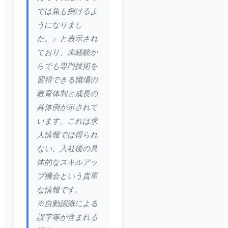
では魚も捌けるよ
うになりまし
た。』と表示され
ており、未経験か
らでも専門技術を
習得できる職場の
教育体制と成長の
具体例が示されて
います。これは求
人情報では得られ
ない、入社後の具
体的なスキルアッ
プ機会という貴重
な情報です。
※自動認識による
誤字等が含まれる