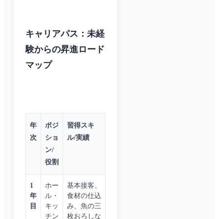
キャリアパス：未経
験からの昇進ロード
マップ
年
ポジ
習得スキ
次
ショ
ル/実績
ン/
役割
1
ホー
基本接客、
年
ル・
食材の仕込
目
キッ
み、魚の三
チン
枚おろしな