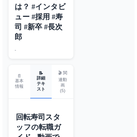
は？ #インタビ
ュー #採用 #寿
司 #新卒 #長次
郎
-
🎬 関
📝
📄
詳細
連動
基本
テキ
画
情報
スト
(
5
)
回転寿司スタ
ッフの転職ガ